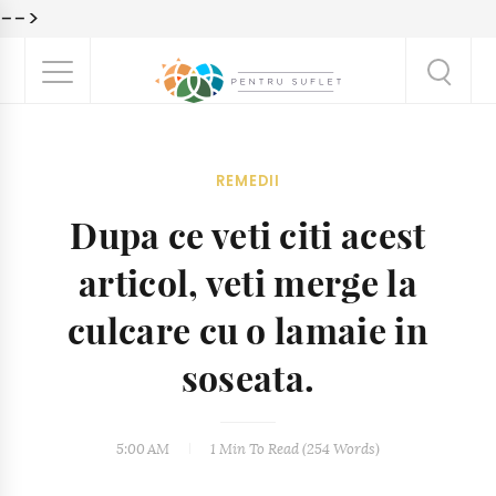
-->
REMEDII
Dupa ce veti citi acest
articol, veti merge la
culcare cu o lamaie in
soseata.
5:00 AM
1 Min
To Read (
254
Words)