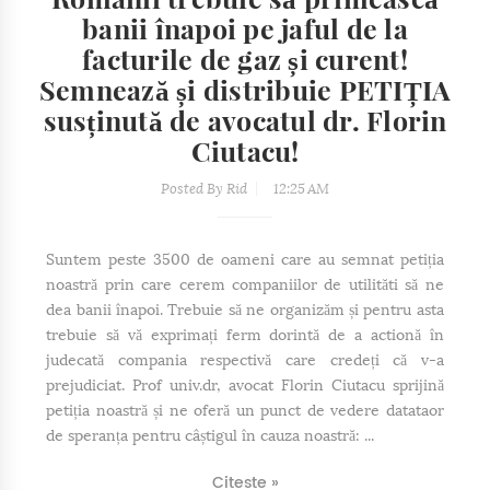
banii înapoi pe jaful de la
facturile de gaz și curent!
Semnează și distribuie PETIȚIA
susținută de avocatul dr. Florin
Ciutacu!
Posted By
Rid
12:25 AM
Suntem peste 3500 de oameni care au semnat petiția
noastră prin care cerem companiilor de utilităti să ne
dea banii înapoi. Trebuie să ne organizăm și pentru asta
trebuie să vă exprimați ferm dorintă de a actionă în
judecată compania respectivă care credeți că v-a
prejudiciat. Prof univ.dr, avocat Florin Ciutacu sprijină
petiția noastră și ne oferă un punct de vedere datataor
de speranța pentru câștigul în cauza noastră: ...
Citeste »