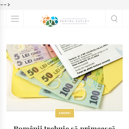
-->
ANDREI
Românii trebuie să primească