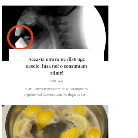
Aceasta otrava ne distruge
oasele, insa noi o consumam
zilnic!
5:00 AM
V-ati intrebat vreodata ce se intampla cu
organismul dumneavoastra dupa ce beti...