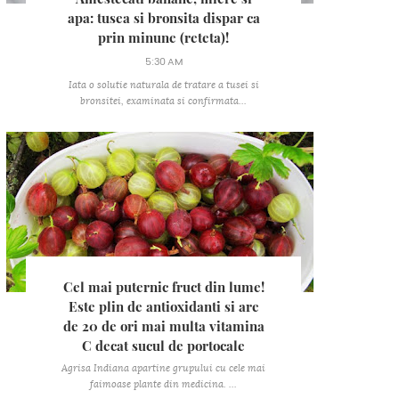
apa: tusea si bronsita dispar ca
prin minune (reteta)!
5:30 AM
Iata o solutie naturala de tratare a tusei si
bronsitei, examinata si confirmata...
Cel mai puternic fruct din lume!
Este plin de antioxidanti si are
de 20 de ori mai multa vitamina
C decat sucul de portocale
Agrisa Indiana apartine grupului cu cele mai
faimoase plante din medicina. ...