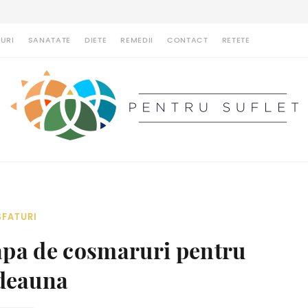
URI
SANATATE
DIETE
REMEDII
CONTACT
RETETE
SFATURI
capa de cosmaruri pentru
deauna