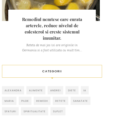
Remediul nemtesc care curata
arterele, reduce nivelul de
colesterol si creste sistemul
imunitar.
Reteta de mai jos isi are originile in
Germania si a fost utilizata cu mult tim...
CATEGORII
ALEXANDRA
ALIMENTE
ANDREI
DIETE
IA
MARIA
PILDE
REMEDII
RETETE
SANATATE
SFATURI
SPIRITUALITATE
SUFLET