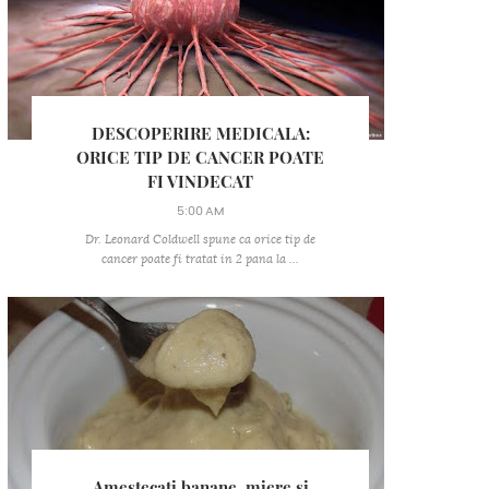
DESCOPERIRE MEDICALA:
ORICE TIP DE CANCER POATE
FI VINDECAT
5:00 AM
Dr. Leonard Coldwell spune ca orice tip de
cancer poate fi tratat in 2 pana la ...
Amestecati banane, miere si