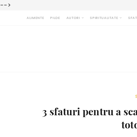
-->
ALIMENTE
PILDE
AUTORI
SPIRITUALITATE
SFAT
3 sfaturi pentru a s
tot