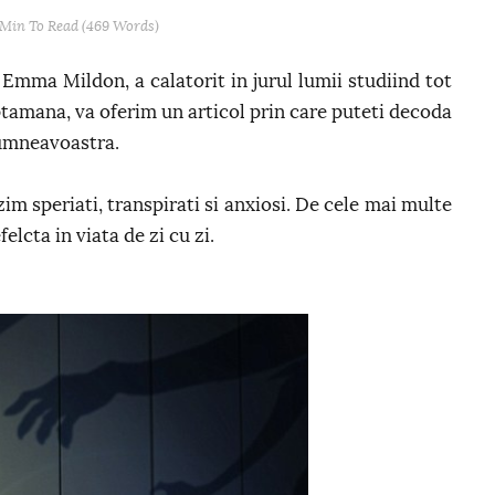
 Min
To Read (
469
Words)
 Emma Mildon, a calatorit in jurul lumii studiind tot
ptamana, va oferim un articol prin care puteti decoda
dumneavoastra.
im speriati, transpirati si anxiosi. De cele mai multe
elcta in viata de zi cu zi.