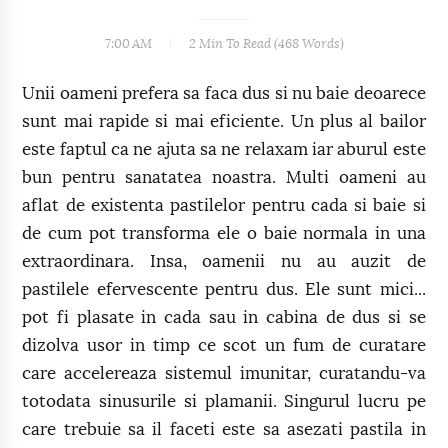
7:00 AM
2 Min
To Read (
468
Words)
Unii oameni prefera sa faca dus si nu baie deoarece
sunt mai rapide si mai eficiente. Un plus al bailor
este faptul ca ne ajuta sa ne relaxam iar aburul este
bun pentru sanatatea noastra. Multi oameni au
aflat de existenta pastilelor pentru cada si baie si
de cum pot transforma ele o baie normala in una
extraordinara. Insa, oamenii nu au auzit de
pastilele efervescente pentru dus. Ele sunt mici...
pot fi plasate in cada sau in cabina de dus si se
dizolva usor in timp ce scot un fum de curatare
care accelereaza sistemul imunitar, curatandu-va
totodata sinusurile si plamanii. Singurul lucru pe
care trebuie sa il faceti este sa asezati pastila in