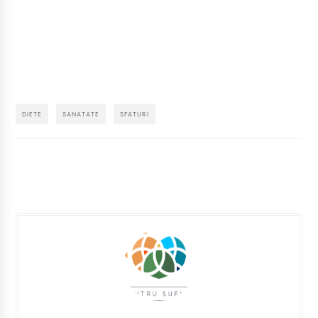
DIETE
SANATATE
SFATURI