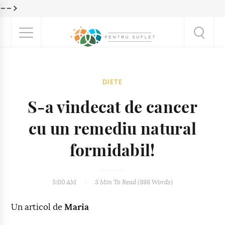
-->
DIETE
S-a vindecat de cancer
cu un remediu natural
formidabil!
5:00 AM
3 Min
To Read (
898
Words)
Un articol de
Maria