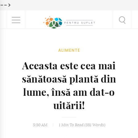
-->
ALIMENTE
Aceasta este cea mai
sănătoasă plantă din
lume, însă am dat-o
uitării!
5:30 AM
1 Min
To Read (
381
Words)