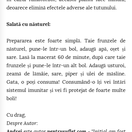
deoarece elimină efectele adverse ale tutunului.
Salată cu năsturel:
Prepararea este foarte simplă. Taie frunzele de
năsturel, pune-le într-un bol, adaugă apă, oțet și
sare. Lasă la macerat 60 de minute, după care taie
frunzele și pune-le într-un alt bol. Adaugă usturoi,
zeamă de lămâie, sare, piper și ulei de măsline.
Gata, o poți consuma! Consumând-o îți vei întări
sistemul imunitar și vei fi protejat de foarte multe
boli!
Cu drag,
Despre Autor:
Andrei
este autor
pentrusuflet.com
- "Initial am fost