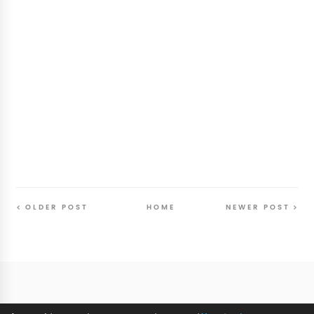
OLDER POST
HOME
NEWER POST
Follow
@SunriseSunsetBlog