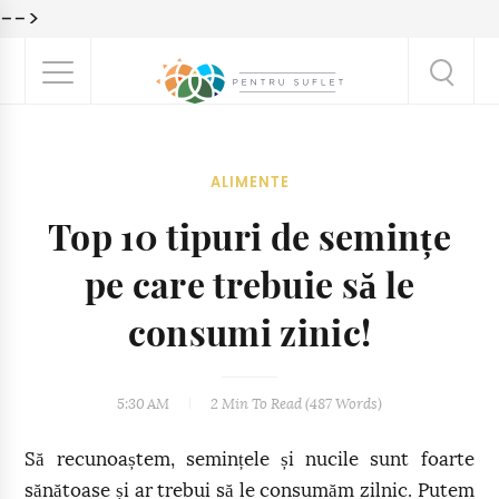
-->
ALIMENTE
Top 10 tipuri de semințe
pe care trebuie să le
consumi zinic!
5:30 AM
2 Min
To Read (
487
Words)
Să recunoaștem, semințele și nucile sunt foarte
sănătoase și ar trebui să le consumăm zilnic. Putem