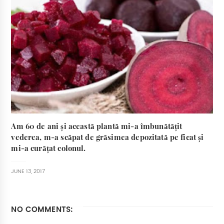
Am 60 de ani și această plantă mi-a îmbunătățit
vederea, m-a scăpat de grăsimea depozitată pe ficat și
mi-a curățat colonul.
JUNE 13, 2017
NO COMMENTS: