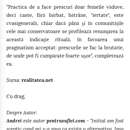
”Practica de a face prescuri doar femeile văduve,
deci caste, fără bărbat, bătrâne, "iertate", este
cvasigenerală, chiar dacă până şi în comunităţile
cele mai conservatoare se profilează renunţarea la
această indicaţie rituală, în favoarea unui
pragmatism acceptat: prescurile se fac la brutărie,
de unde pot fi cumpărate foarte uşor”, completează
ea.
Sursa:
realitatea.net
Cu drag,
Despre Autor:
Andrei
este autor
pentrusuflet.com
- "Initial am fost
sceptic cand mi s-a spus ca exista o alternativa. Insa