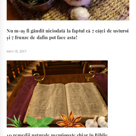
Nu m-aș fi gândit niciodată la faptul că 7 căței de usturoi
și 7 frunze de dafin pot face asta!
MAY 15, 2017
10 remedii naturale menționate chiar în Biblie