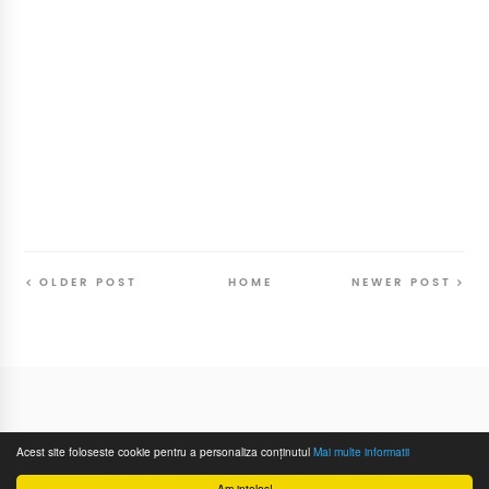
OLDER POST
HOME
NEWER POST
Follow
@SunriseSunsetBlog
Acest site foloseste cookie pentru a personaliza conținutul
Mai multe informatii
All Rights Reserved
Pentru Suflet
- 2016
Am inteles!