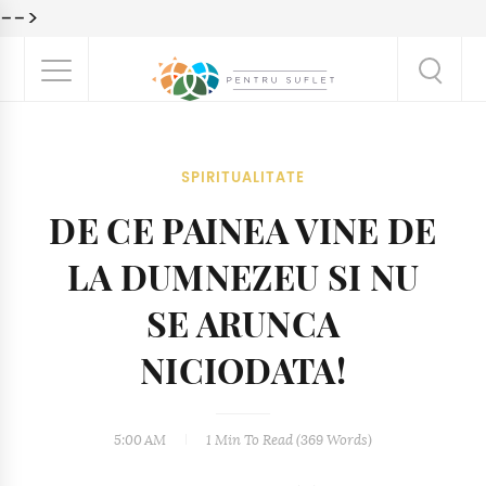
-->
SPIRITUALITATE
DE CE PAINEA VINE DE
LA DUMNEZEU SI NU
SE ARUNCA
NICIODATA!
5:00 AM
1 Min
To Read (
369
Words)