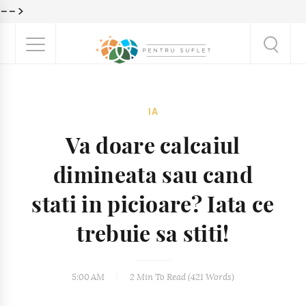
-->
IA
Va doare calcaiul
dimineata sau cand
stati in picioare? Iata ce
trebuie sa stiti!
5:00 AM
2 Min
To Read (
421
Words)