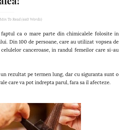
afea!
 Min
To Read (
440
Words)
faptul ca o mare parte din chimicalele folosite in
lui. Din 100 de persoane, care au utilizat vopsea de
elulelor canceroase, in randul femeilor care si-au
un rezultat pe termen lung, dar cu siguranta sunt o
le care va pot indrepta parul, fara sa il afecteze.