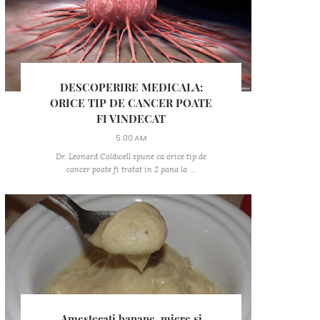
DESCOPERIRE MEDICALA:
ORICE TIP DE CANCER POATE
FI VINDECAT
5:00 AM
Dr. Leonard Coldwell spune ca orice tip de
cancer poate fi tratat in 2 pana la ...
Amestecati banane, miere si