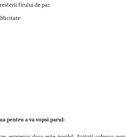
esterii firului de par.
blicitate
ua pentru a va vopsi parul:
re, espresso daca este posibil. Evitati cafeaua non