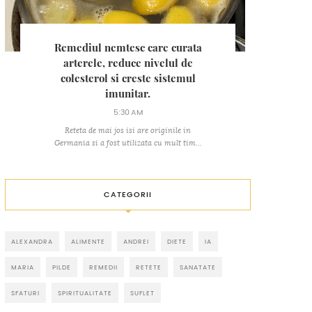
Remediul nemtesc care curata
arterele, reduce nivelul de
colesterol si creste sistemul
imunitar.
5:30 AM
Reteta de mai jos isi are originile in
Germania si a fost utilizata cu mult tim...
CATEGORII
ALEXANDRA
ALIMENTE
ANDREI
DIETE
IA
MARIA
PILDE
REMEDII
RETETE
SANATATE
SFATURI
SPIRITUALITATE
SUFLET