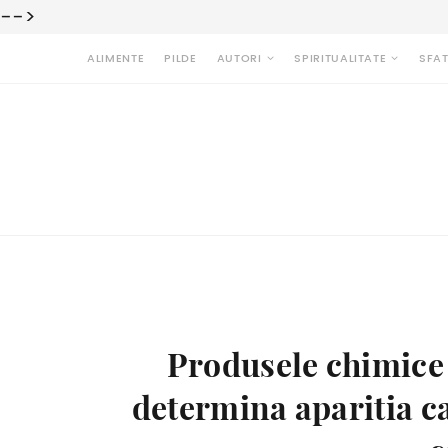
-->
ALIMENTE
PILDE
AUTORI
SPIRITUALITATE
SFAT
Produsele chimice 
determina aparitia ca