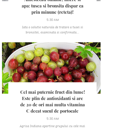
apa: tusea si bronsita dispar ca
prin minune (reteta)!
5:30 AM
Iata o solutie naturala de tratare a tusei si
bronsitei, examinata si confirmata...
Cel mai puternic fruct din lume!
Este plin de antioxidanti si are
de 20 de ori mai multa vitamina
C decat sucul de portocale
5:30 AM
Agrisa Indiana apartine grupului cu cele mai