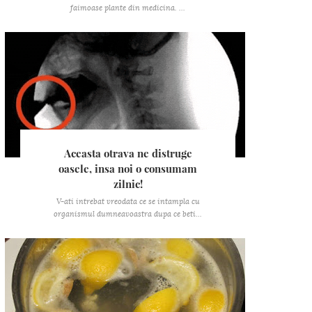
faimoase plante din medicina. ...
Aceasta otrava ne distruge
oasele, insa noi o consumam
zilnic!
V-ati intrebat vreodata ce se intampla cu
organismul dumneavoastra dupa ce beti...