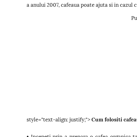
a anului 2007, cafeaua poate ajuta si in cazul cr
Pu
style="text-align: justify;">
Cum folositi cafea
• Incepeti prin a prepara o cafea organica ta