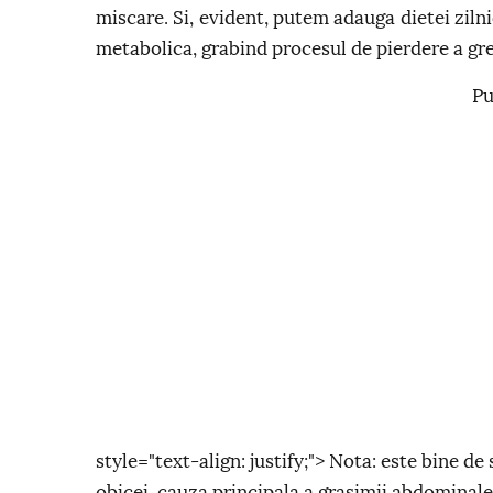
miscare. Si, evident, putem adauga dietei ziln
metabolica, grabind procesul de pierdere a gre
Pu
style="text-align: justify;"> Nota: este bine de
obicei, cauza principala a grasimii abdominale 