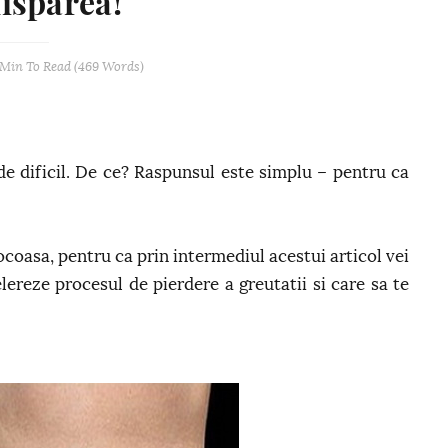
disparea!
 Min
To Read (
469
Words)
de dificil. De ce? Raspunsul este simplu – pentru ca
rocoasa, pentru ca prin intermediul acestui articol vei
ereze procesul de pierdere a greutatii si care sa te