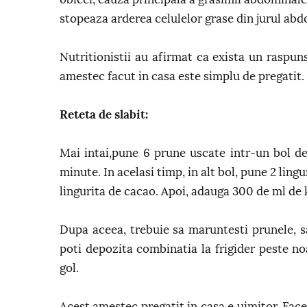
stopeaza arderea celulelor grase din jurul ab
Nutritionistii au afirmat ca exista un raspun
amestec facut in casa este simplu de pregatit.
Reteta de slabit:
Mai intai,pune 6 prune uscate intr-un bol de 
minute. In acelasi timp, in alt bol, pune 2 ling
lingurita de cacao. Apoi, adauga 300 de ml de 
Dupa aceea, trebuie sa maruntesti prunele, sa
poti depozita combinatia la frigider peste n
gol.
Acest amestec pregatit in casa e uimitor. Fac