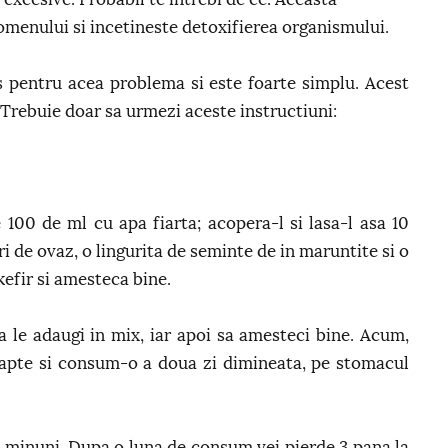
domenului si incetineste detoxifierea organismului.
s pentru acea problema si este foarte simplu. Acest
 Trebuie doar sa urmezi aceste instructiuni:
100 de ml cu apa fiarta; acopera-l si lasa-l asa 10
uri de ovaz, o lingurita de seminte de in maruntite si o
kefir si amesteca bine.
 le adaugi in mix, iar apoi sa amesteci bine. Acum,
oapte si consum-o a doua zi dimineata, pe stomacul
e minuni. Dupa o luna de consum vei pierde 3 pana la