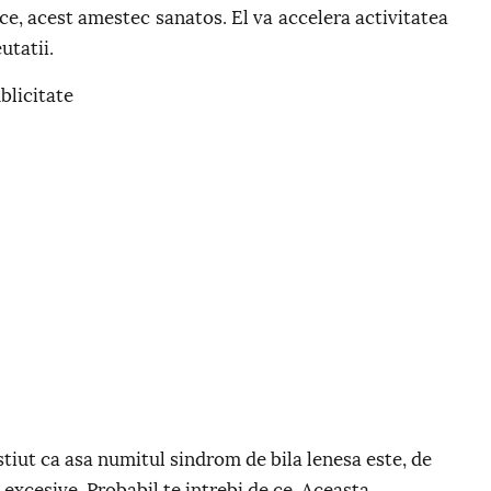
ice, acest amestec sanatos. El va accelera activitatea
utatii.
blicitate
 stiut ca asa numitul sindrom de bila lenesa este, de
excesive. Probabil te intrebi de ce. Aceasta