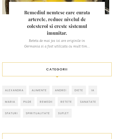
Remediul nemtesc care curata
arterele, reduce nivelul de
colesterol si creste sistemul
imunitar.
Reteta de mai jos isi are originile in
Germania si a fost utilizata cu mult tim...
CATEGORII
ALEXANDRA
ALIMENTE
ANDREI
DIETE
IA
MARIA
PILDE
REMEDII
RETETE
SANATATE
SFATURI
SPIRITUALITATE
SUFLET