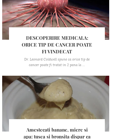
DESCOPERIRE MEDICALA:
ORICE TIP DE CANCER POATE
FI VINDECAT
Dr. Leonard Coldwell spune ca orice tip de
cancer poate fi tratat in 2 pana la ...
Amestecati banane, miere si
apa: tusea si bronsita dispar ca