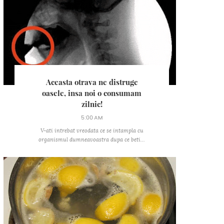
Aceasta otrava ne distruge
oasele, insa noi o consumam
zilnic!
5:00 AM
V-ati intrebat vreodata ce se intampla cu
organismul dumneavoastra dupa ce beti...