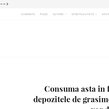
-->
ALIMENTE
PILDE
AUTORI
SPIRITUALITATE
SFAT
Consuma asta in f
depozitele de grasi