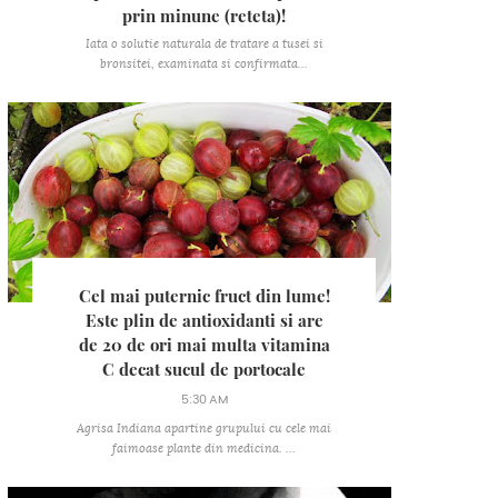
prin minune (reteta)!
Iata o solutie naturala de tratare a tusei si
bronsitei, examinata si confirmata...
Cel mai puternic fruct din lume!
Este plin de antioxidanti si are
de 20 de ori mai multa vitamina
C decat sucul de portocale
5:30 AM
Agrisa Indiana apartine grupului cu cele mai
faimoase plante din medicina. ...