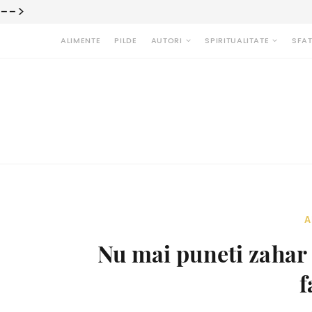
-->
ALIMENTE
PILDE
AUTORI
SPIRITUALITATE
SFAT
A
Nu mai puneti zahar i
f