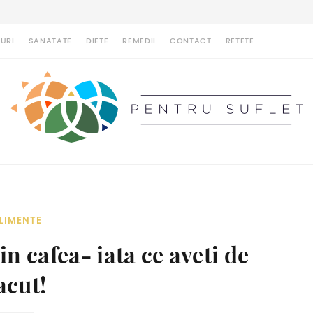
URI
SANATATE
DIETE
REMEDII
CONTACT
RETETE
LIMENTE
n cafea- iata ce aveti de
acut!