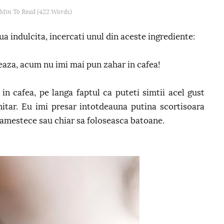
 Min
To Read (
422
Words)
ua indulcita, incercati unul din aceste ingrediente:
eaza, acum nu imi mai pun zahar in cafea!
in cafea, pe langa faptul ca puteti simtii acel gust
nitar. Eu imi presar intotdeauna putina scortisoara
 amestece sau chiar sa foloseasca batoane.