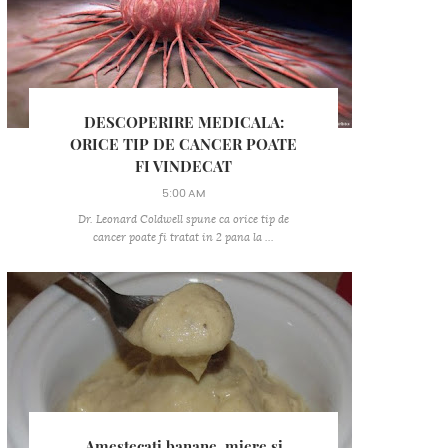
DESCOPERIRE MEDICALA:
ORICE TIP DE CANCER POATE
FI VINDECAT
5:00 AM
Dr. Leonard Coldwell spune ca orice tip de
cancer poate fi tratat in 2 pana la ...
Amestecati banane, miere si