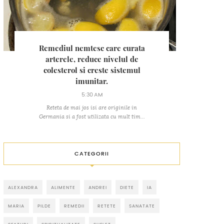
Remediul nemtesc care curata
arterele, reduce nivelul de
colesterol si creste sistemul
imunitar.
5:30 AM
Reteta de mai jos isi are originile in
Germania si a fost utilizata cu mult tim...
CATEGORII
ALEXANDRA
ALIMENTE
ANDREI
DIETE
IA
MARIA
PILDE
REMEDII
RETETE
SANATATE