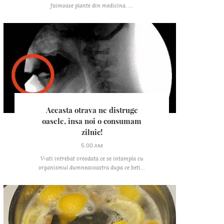
faimoase plante din medicina. ...
Aceasta otrava ne distruge
oasele, insa noi o consumam
zilnic!
5:00 AM
V-ati intrebat vreodata ce se intampla cu
organismul dumneavoastra dupa ce beti...