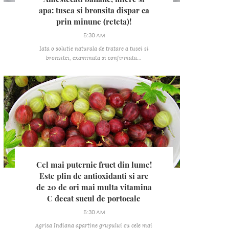
apa: tusea si bronsita dispar ca
prin minune (reteta)!
5:30 AM
Iata o solutie naturala de tratare a tusei si
bronsitei, examinata si confirmata...
Cel mai puternic fruct din lume!
Este plin de antioxidanti si are
de 20 de ori mai multa vitamina
C decat sucul de portocale
5:30 AM
Agrisa Indiana apartine grupului cu cele mai