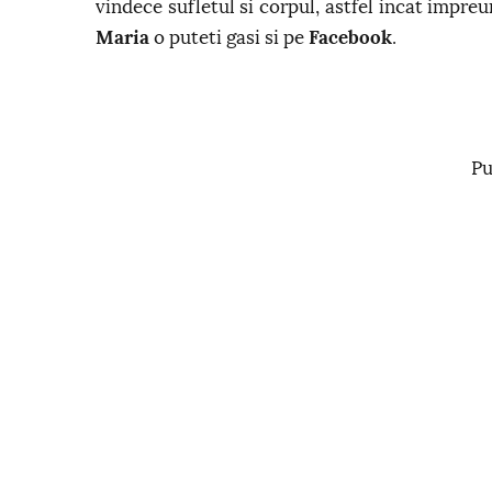
vindece sufletul si corpul, astfel incat impreu
Maria
o puteti gasi si pe
Facebook
.
Pu