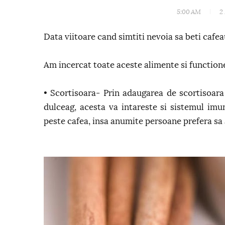
5:00 AM
2
Data viitoare cand simtiti nevoia sa beti cafea
Am incercat toate aceste alimente si function
• Scortisoara- Prin adaugarea de scortisoara 
dulceag, acesta va intareste si sistemul imu
peste cafea, insa anumite persoane prefera sa