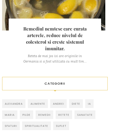
Remediul nemtesc care curata
arterele, reduce nivelul de
colesterol si creste sistemul
imunitar.
Reteta de mai jos isi are originile in
Germania si a fost utilizata cu mult tim...
CATEGORII
ALEXANDRA
ALIMENTE
ANDREI
DIETE
IA
MARIA
PILDE
REMEDII
RETETE
SANATATE
SFATURI
SPIRITUALITATE
SUFLET