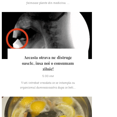
faimoase plante din medicina. ...
Aceasta otrava ne distruge
oasele, insa noi o consumam
zilnic!
5:00 AM
V-ati intrebat vreodata ce se intampla cu
organismul dumneavoastra dupa ce beti...