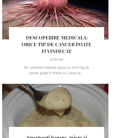
DESCOPERIRE MEDICALA:
ORICE TIP DE CANCER POATE
FI VINDECAT
5:00 AM
Dr. Leonard Coldwell spune ca orice tip de
cancer poate fi tratat in 2 pana la ...
Amestecati banane, miere si