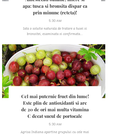
apa: tusea si bronsita dispar ca
prin minune (reteta)!
5:30 AM
Iata o solutie naturala de tratare a tusei si
bronsitei, examinata si confirmata...
Cel mai puternic fruct din lume!
Este plin de antioxidanti si are
de 20 de ori mai multa vitamina
C decat sucul de portocale
5:30 AM
Agrisa Indiana apartine grupului cu cele mai