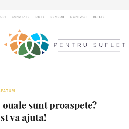
URI
SANATATE
DIETE
REMEDII
CONTACT
RETETE
SFATURI
a ouale sunt proaspete?
st va ajuta!