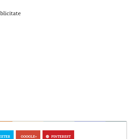
blicitate
EETER
GOOGLE+
PINTEREST