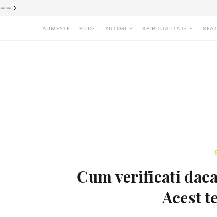
-->
ALIMENTE
PILDE
AUTORI
SPIRITUALITATE
SFAT
Cum verificati dac
Acest te