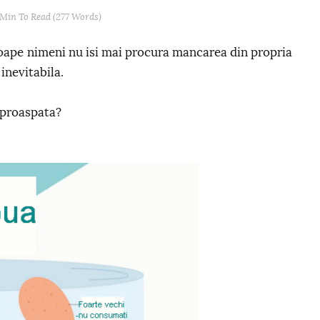
 Min
To Read (
277
Words)
proape nimeni nu isi mai procura mancarea din propria
inevitabila.
 proaspata?