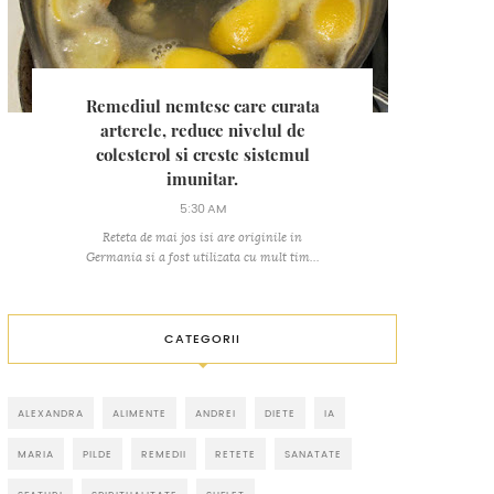
Remediul nemtesc care curata
arterele, reduce nivelul de
colesterol si creste sistemul
imunitar.
5:30 AM
Reteta de mai jos isi are originile in
Germania si a fost utilizata cu mult tim...
CATEGORII
ALEXANDRA
ALIMENTE
ANDREI
DIETE
IA
MARIA
PILDE
REMEDII
RETETE
SANATATE