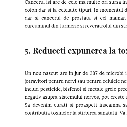
Cancerul isi are de cele ma multe ori sursa in
colon dar si la celelalte tipuri. In momentul
dar si cancerul de prostata si cel mamar.
curcuminul din turmeric si reveratrolul din str
5. Reduceti expunerea la tox
Un nou nascut are in jur de 287 de microbi i
(otravitori pentru nervi sau pentru celulele n
includ pesticide, bisfenol si metale grele pr
negativ asupra sistemului nervos, pot creste r
Sa devenim curati si proaspeti inseamna sa
contributia toxinelor la stirbirea sanatatii. V