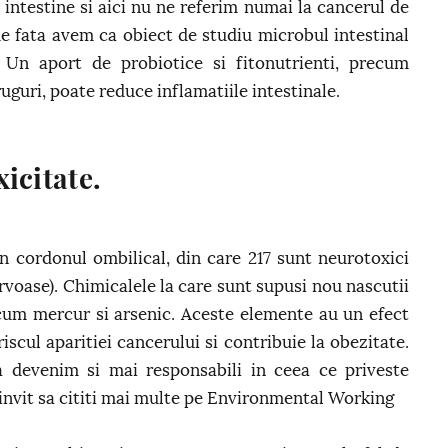
 intestine si aici nu ne referim numai la cancerul de
 de fata avem ca obiect de studiu microbul intestinal
 Un aport de probiotice si fitonutrienti, precum
uguri, poate reduce inflamatiile intestinale.
icitate.
n cordonul ombilical, din care 217 sunt neurotoxici
ervoase). Chimicalele la care sunt supusi nou nascutii
ecum mercur si arsenic. Aceste elemente au un efect
iscul aparitiei cancerului si contribuie la obezitate.
 devenim si mai responsabili in ceea ce priveste
a invit sa cititi mai multe pe Environmental Working