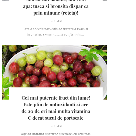
apa: tusea si bronsita dispar ca
prin minune (reteta)!
5:30 AM
Iata o solutie naturala de tratare a tusei si
bronsitei, examinata si confirmata...
Cel mai puternic fruct din lume!
Este plin de antioxidanti si are
de 20 de ori mai multa vitamina
C decat sucul de portocale
5:30 AM
Agrisa Indiana apartine grupului cu cele mai