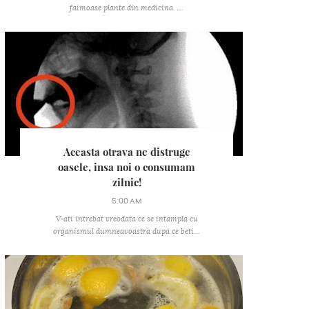
faimoase plante din medicina. ...
Aceasta otrava ne distruge
oasele, insa noi o consumam
zilnic!
5:00 AM
V-ati intrebat vreodata ce se intampla cu
organismul dumneavoastra dupa ce beti...