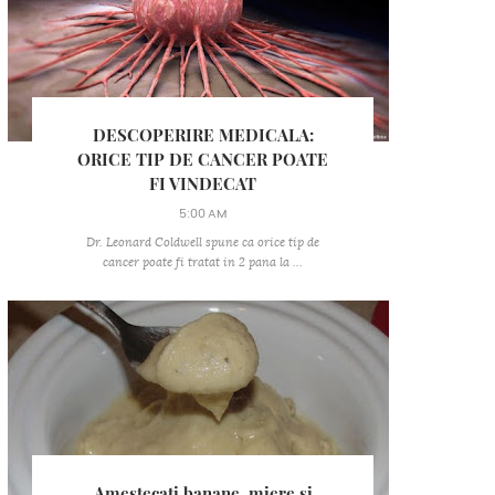
DESCOPERIRE MEDICALA:
ORICE TIP DE CANCER POATE
FI VINDECAT
5:00 AM
Dr. Leonard Coldwell spune ca orice tip de
cancer poate fi tratat in 2 pana la ...
Amestecati banane, miere si