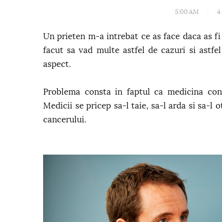
5:00 AM
4
Un prieten m-a intrebat ce as face daca as fi
facut sa vad multe astfel de cazuri si astf
aspect.
Problema consta in faptul ca medicina conv
Medicii se pricep sa-l taie, sa-l arda si sa-l
cancerului.