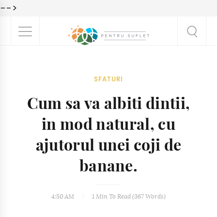
-->
SFATURI
Cum sa va albiti dintii,
in mod natural, cu
ajutorul unei coji de
banane.
4:50 AM
1 Min
To Read (
367
Words)