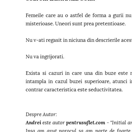
Femeile care au o astfel de forma a gurii nu 
misterioase. Uneori sunt prea pretentioase.
Nu v-ati regasit in niciuna din descrierile ace
Nu va ingrijorati.
Exista si cazuri in care una din buze este 
intampla in cazul buzei superioare, atunci im
contrar caracteristica este seductivitatea.
Despre Autor:
Andrei
este autor
pentrusuflet.com
- "Initial a
Insa am avut norocul sa am parte de foarte 