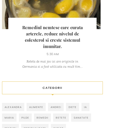
Remediul nemtesc care curata
arterele, reduce nivelul de
colesterol si creste sistemul
imunitar.
5:30 AM
Reteta de mai jos isi are originile in
Germania si a fost utilizata cu mult tim...
CATEGORII
ALEXANDRA
ALIMENTE
ANDREI
DIETE
IA
MARIA
PILDE
REMEDII
RETETE
SANATATE