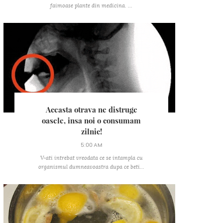
faimoase plante din medicina. ...
Aceasta otrava ne distruge
oasele, insa noi o consumam
zilnic!
5:00 AM
V-ati intrebat vreodata ce se intampla cu
organismul dumneavoastra dupa ce beti...