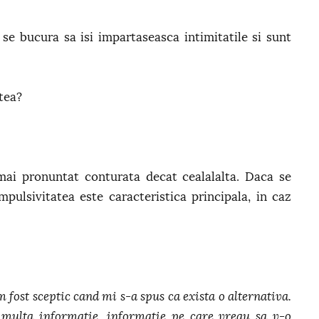
se bucura sa isi impartaseasca intimitatile si sunt
stea?
mai pronuntat conturata decat cealalalta. Daca se
pulsivitatea este caracteristica principala, in caz
m fost sceptic cand mi s-a spus ca exista o alternativa.
multa informatie, informatie pe care vreau sa v-o