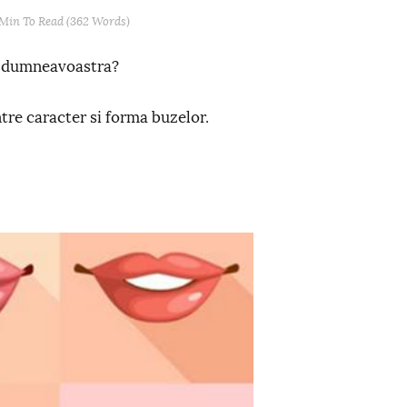
 Min
To Read (
362
Words)
e dumneavoastra?
ntre caracter si forma buzelor.