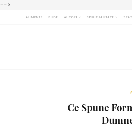
-->
ALIMENTE
PILDE
AUTORI
SPIRITUALITATE
SFAT
Ce Spune Form
Dumne