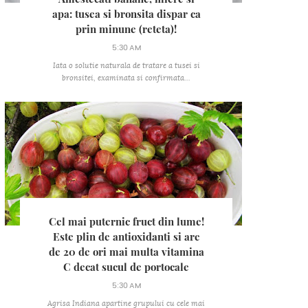
apa: tusea si bronsita dispar ca
prin minune (reteta)!
5:30 AM
Iata o solutie naturala de tratare a tusei si
bronsitei, examinata si confirmata...
Cel mai puternic fruct din lume!
Este plin de antioxidanti si are
de 20 de ori mai multa vitamina
C decat sucul de portocale
5:30 AM
Agrisa Indiana apartine grupului cu cele mai