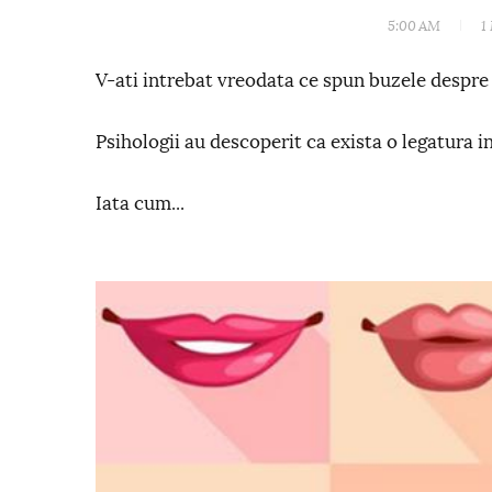
5:00 AM
1
V-ati intrebat vreodata ce spun buzele despr
Psihologii au descoperit ca exista o legatura i
Iata cum...