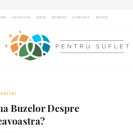
URI
SANATATE
DIETE
REMEDII
CONTACT
RETETE
SFATURI
a Buzelor Despre
avoastra?