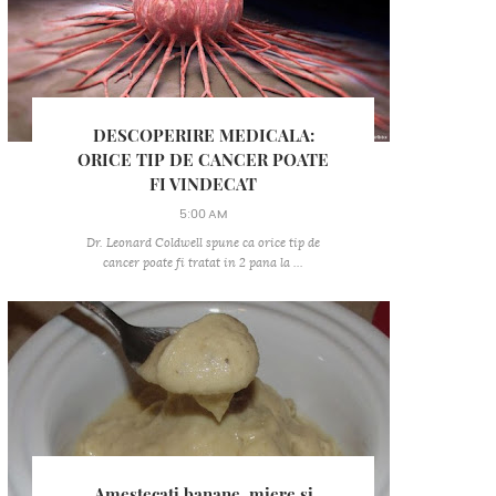
DESCOPERIRE MEDICALA:
ORICE TIP DE CANCER POATE
FI VINDECAT
5:00 AM
Dr. Leonard Coldwell spune ca orice tip de
cancer poate fi tratat in 2 pana la ...
Amestecati banane, miere si