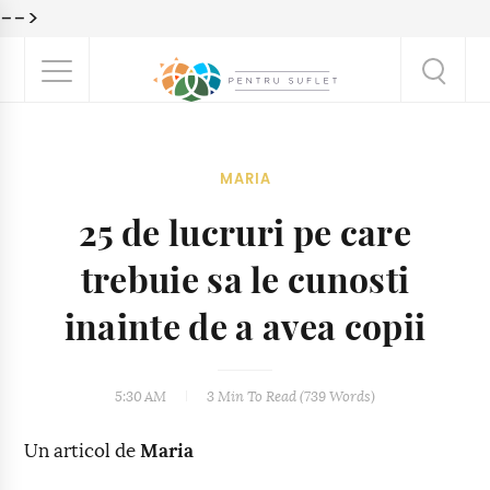
-->
MARIA
25 de lucruri pe care
trebuie sa le cunosti
inainte de a avea copii
5:30 AM
3 Min
To Read (
739
Words)
Un articol de
Maria