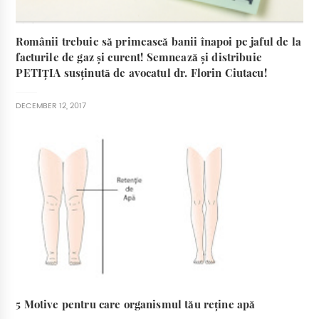
Românii trebuie să primească banii înapoi pe jaful de la
facturile de gaz și curent! Semnează și distribuie
PETIȚIA susținută de avocatul dr. Florin Ciutacu!
DECEMBER 12, 2017
5 Motive pentru care organismul tău reține apă