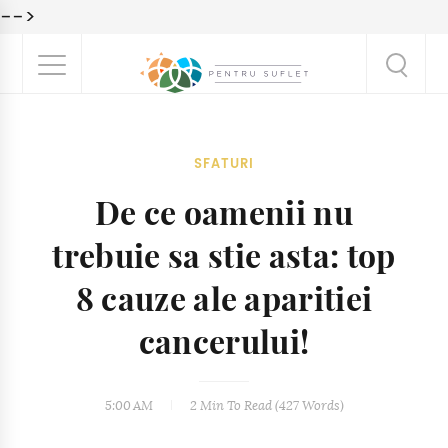
-->
SFATURI
De ce oamenii nu
trebuie sa stie asta: top
8 cauze ale aparitiei
cancerului!
5:00 AM
2 Min
To Read (
427
Words)