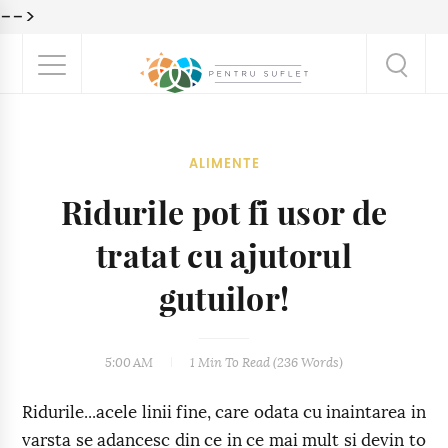
-->
ALIMENTE
Ridurile pot fi usor de
tratat cu ajutorul
gutuilor!
5:00 AM
1 Min
To Read (
236
Words)
Ridurile...acele linii fine, care odata cu inaintarea in
varsta se adancesc din ce in ce mai mult si devin to