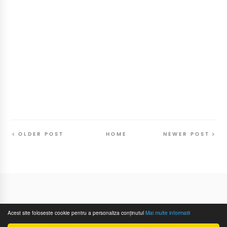
OLDER POST
HOME
NEWER POST
Follow
@SunriseSunsetBlog
Acest site foloseste cookie pentru a personaliza conținutul
Mai multe informatii
All Rights Reserved
Pentru Suflet
- 2016