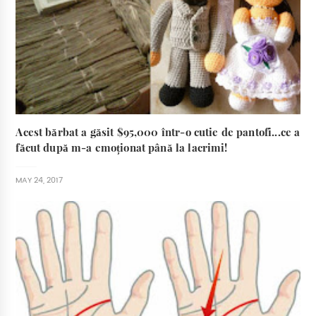
Acest bărbat a găsit $95,000 într-o cutie de pantofi...ce a
făcut după m-a emoționat până la lacrimi!
MAY 24, 2017