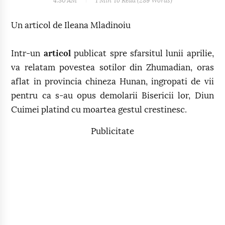
4:30 AM
1 Min
To Read (
289
Words)
Un articol de Ileana Mladinoiu
Intr-un
articol
publicat spre sfarsitul lunii aprilie,
va relatam povestea sotilor din Zhumadian, oras
aflat in provincia chineza Hunan, ingropati de vii
pentru ca s-au opus demolarii Bisericii lor, Diun
Cuimei platind cu moartea gestul crestinesc.
Publicitate