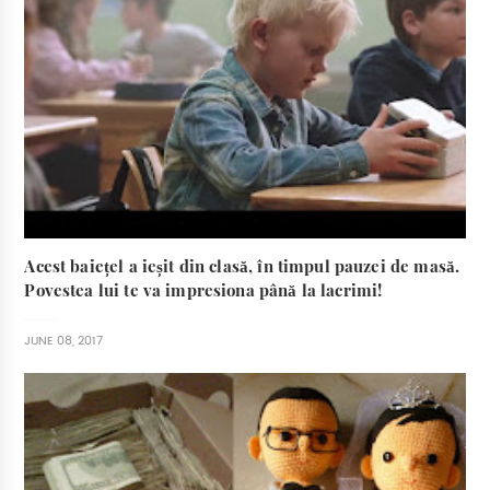
Acest baiețel a ieșit din clasă, în timpul pauzei de masă.
Povestea lui te va impresiona până la lacrimi!
JUNE 08, 2017