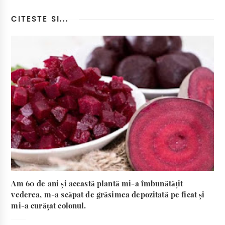
CITESTE SI...
Am 60 de ani și această plantă mi-a îmbunătățit
vederea, m-a scăpat de grăsimea depozitată pe ficat și
mi-a curățat colonul.