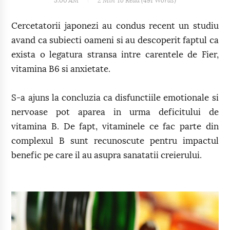
5:00 AM
2 Min
To Read (
491
Words)
Cercetatorii japonezi au condus recent un studiu
avand ca subiecti oameni si au descoperit faptul ca
exista o legatura stransa intre carentele de Fier,
vitamina B6 si anxietate.
S-a ajuns la concluzia ca disfunctiile emotionale si
nervoase pot aparea in urma deficitului de
vitamina B. De fapt, vitaminele ce fac parte din
complexul B sunt recunoscute pentru impactul
benefic pe care il au asupra sanatatii creierului.