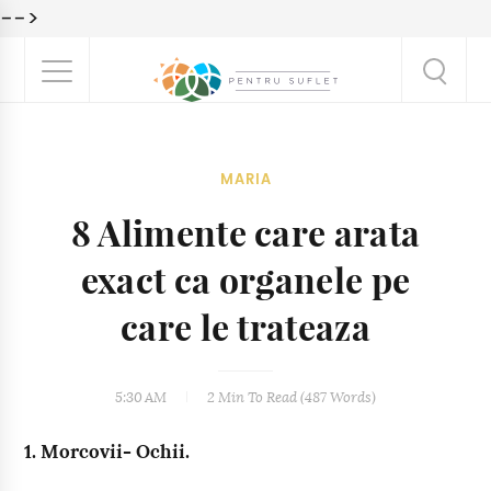
-->
MARIA
8 Alimente care arata
exact ca organele pe
care le trateaza
5:30 AM
2 Min
To Read (
487
Words)
1. Morcovii- Ochii.