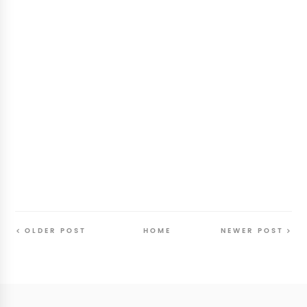
OLDER POST
HOME
NEWER POST
Follow
@SunriseSunsetBlog