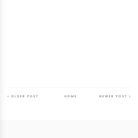
OLDER POST
HOME
NEWER POST
Follow
@SunriseSunsetBlog