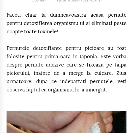
5:00 AM
1 Min
To Read (
321
Words)
Faceti chiar la dumneavoastra acasa pernute
pentru detoxifierea organismului si eliminati peste
noapte toate toxinele!
Pernutele detoxifiante pentru picioare au fost
folosite pentru prima oara in Japonia. Este vorba
despre pernute adezive care se fixeaza pe talpa
piciorului, inainte de a merge la culcare. Ziua
urmatoare, dupa ce indepartati pernutele, veti
observa faptul ca organismul le-a innergrit.