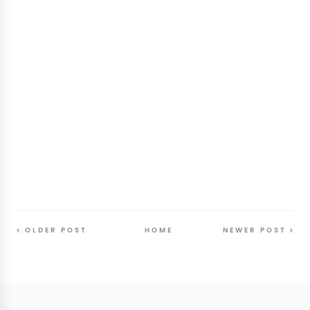
OLDER POST
HOME
NEWER POST
Follow
@SunriseSunsetBlog