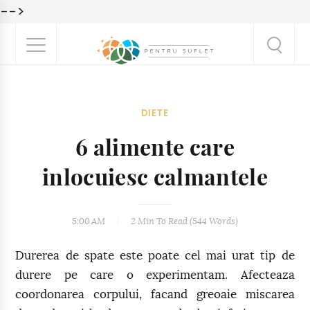
-->
DIETE
6 alimente care
inlocuiesc calmantele
5:00 AM
2 Min
To Read (
544
Words)
Durerea de spate este poate cel mai urat tip de
durere pe care o experimentam. Afecteaza
coordonarea corpului, facand greoaie miscarea