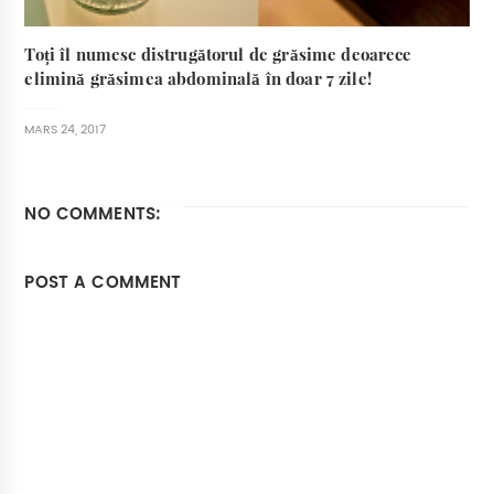
Toți îl numesc distrugătorul de grăsime deoarece
elimină grăsimea abdominală în doar 7 zile!
MARS 24, 2017
NO COMMENTS:
POST A COMMENT