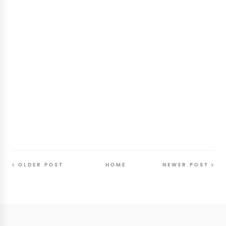
OLDER POST
HOME
NEWER POST
Follow
@SunriseSunsetBlog