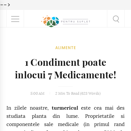
-->
ALIMENTE
1 Condiment poate
inlocui 7 Medicamente!
5:00 AM
2 Min
To Read (
623
Words)
In zilele noastre,
turmericul
este cea mai des
studiata planta din lume. Proprietatile si
componentele sale medicale (in primul rand