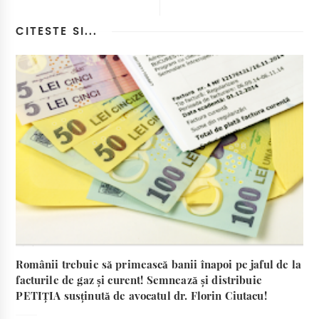
CITESTE SI...
Românii trebuie să primească banii înapoi pe jaful de la
facturile de gaz și curent! Semnează și distribuie
PETIȚIA susținută de avocatul dr. Florin Ciutacu!