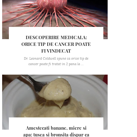
DESCOPERIRE MEDICALA:
ORICE TIP DE CANCER POATE
FI VINDECAT
Dr. Leonard Coldwell spune ca orice tip de
cancer poate fi tratat in 2 pana la ...
Amestecati banane, miere si
apa: tusea si bronsita dispar ca