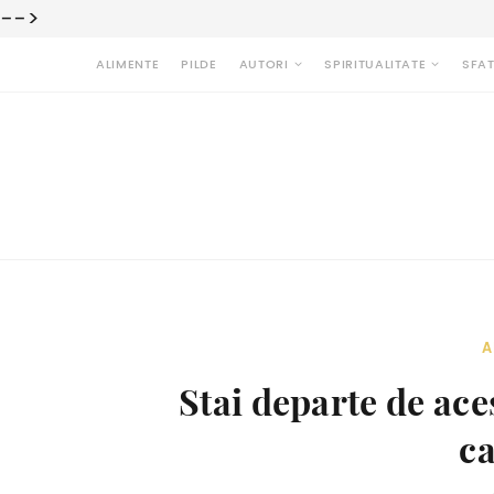
-->
ALIMENTE
PILDE
AUTORI
SPIRITUALITATE
SFAT
A
Stai departe de ac
c