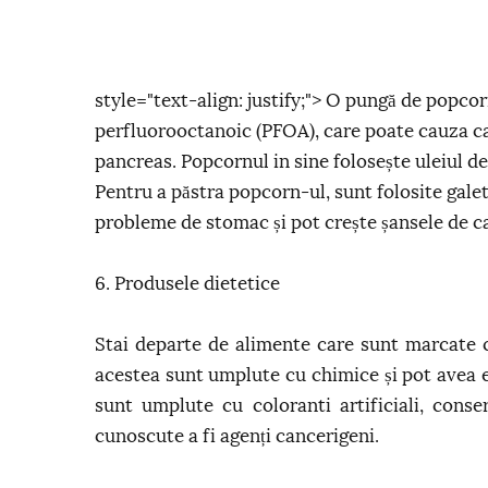
style="text-align: justify;"> O pungă de popco
perfluorooctanoic (PFOA), care poate cauza cance
pancreas. Popcornul in sine folosește uleiul de
Pentru a păstra popcorn-ul, sunt folosite gale
probleme de stomac și pot crește șansele de c
6. Produsele dietetice
Stai departe de alimente care sunt marcate c
acestea sunt umplute cu chimice și pot avea e
sunt umplute cu coloranti artificiali, conse
cunoscute a fi agenți cancerigeni.