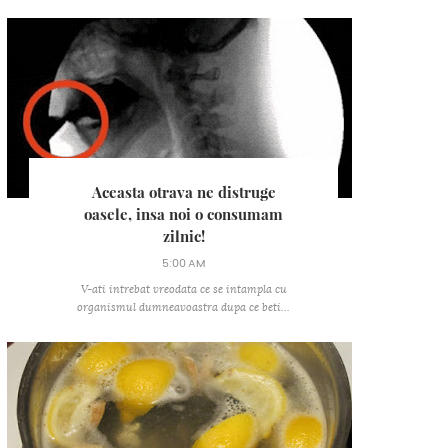
Aceasta otrava ne distruge
oasele, insa noi o consumam
zilnic!
5:00 AM
V-ati intrebat vreodata ce se intampla cu
organismul dumneavoastra dupa ce beti...