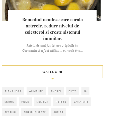
Remediul nemtesc care curata
arterele, reduce nivelul de
colesterol si creste sistemul
imunitar.
Reteta de mai jos isi are originile in
Germania si a fost utilizata cu mult tim...
CATEGORII
ALEXANDRA
ALIMENTE
ANDREI
DIETE
IA
MARIA
PILDE
REMEDII
RETETE
SANATATE
SFATURI
SPIRITUALITATE
SUFLET