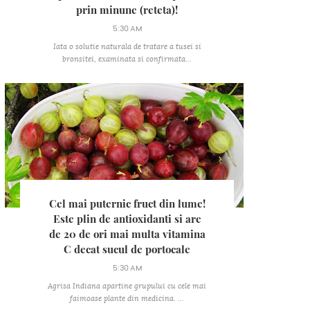
prin minune (reteta)!
5:30 AM
Iata o solutie naturala de tratare a tusei si
bronsitei, examinata si confirmata...
Cel mai puternic fruct din lume!
Este plin de antioxidanti si are
de 20 de ori mai multa vitamina
C decat sucul de portocale
5:30 AM
Agrisa Indiana apartine grupului cu cele mai
faimoase plante din medicina. ...