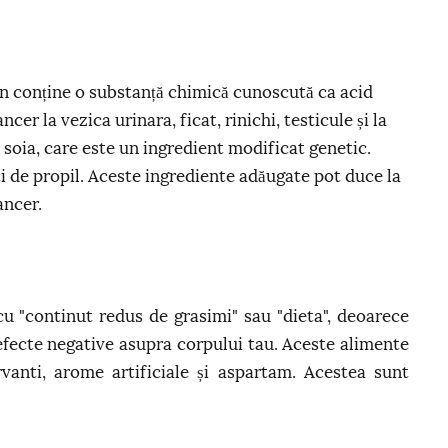
rn conține o substanță chimică cunoscută ca acid
r la vezica urinara, ficat, rinichi, testicule și la
 soia, care este un ingredient modificat genetic.
ti de propil. Aceste ingrediente adăugate pot duce la
ancer.
u "continut redus de grasimi" sau "dieta", deoarece
fecte negative asupra corpului tau. Aceste alimente
rvanti, arome artificiale și aspartam. Acestea sunt