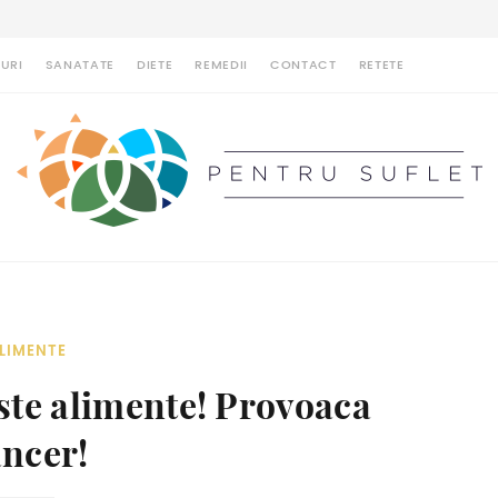
URI
SANATATE
DIETE
REMEDII
CONTACT
RETETE
LIMENTE
este alimente! Provoaca
ancer!