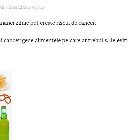
 Min
To Read (
563
Words)
anci zilnic pot crește riscul de cancer.
i cancerigene alimentele pe care ar trebui să le eviti