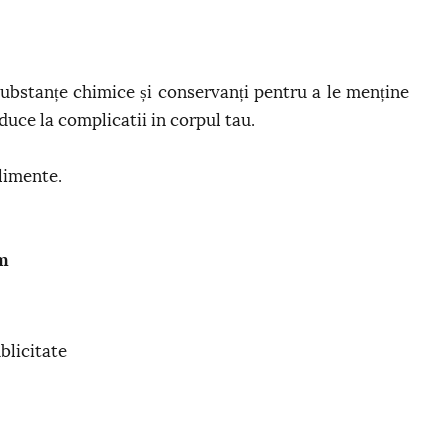
 substanțe chimice și conservanți pentru a le menține
duce la complicatii in corpul tau.
alimente.
m
blicitate