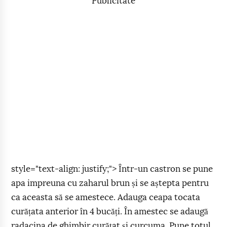
Publicitate
style="text-align: justify;"> Într-un castron se pune
apa impreuna cu zaharul brun și se aștepta pentru
ca aceasta să se amestece. Adauga ceapa tocata
curățata anterior în 4 bucăți. În amestec se adaugă
radacina de ghimbir curățat și curcuma. Pune totul