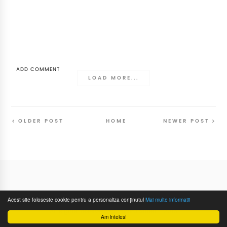
ADD COMMENT
LOAD MORE...
OLDER POST
HOME
NEWER POST
Follow
@SunriseSunsetBlog
Acest site foloseste cookie pentru a personaliza conținutul
Mai multe informatii
All Rights Reserved
Pentru Suflet
- 2016
Am inteles!