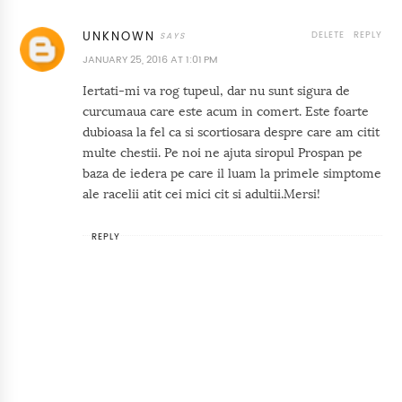
DELETE
REPLY
UNKNOWN
JANUARY 25, 2016 AT 1:01 PM
Iertati-mi va rog tupeul, dar nu sunt sigura de
curcumaua care este acum in comert. Este foarte
dubioasa la fel ca si scortiosara despre care am citit
multe chestii. Pe noi ne ajuta siropul Prospan pe
baza de iedera pe care il luam la primele simptome
ale racelii atit cei mici cit si adultii.Mersi!
REPLY