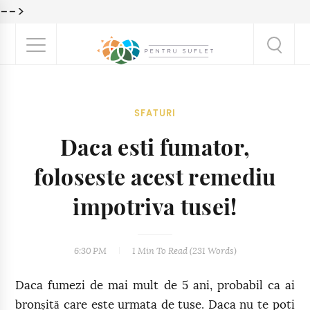
-->
SFATURI
Daca esti fumator,
foloseste acest remediu
impotriva tusei!
6:30 PM
1 Min
To Read (
231
Words)
Daca fumezi de mai mult de 5 ani, probabil ca ai
bronșită care este urmata de tuse. Daca nu te poti