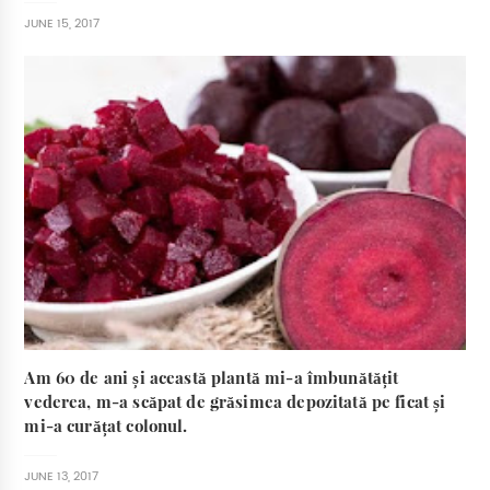
JUNE 15, 2017
Am 60 de ani și această plantă mi-a îmbunătățit
vederea, m-a scăpat de grăsimea depozitată pe ficat și
mi-a curățat colonul.
JUNE 13, 2017