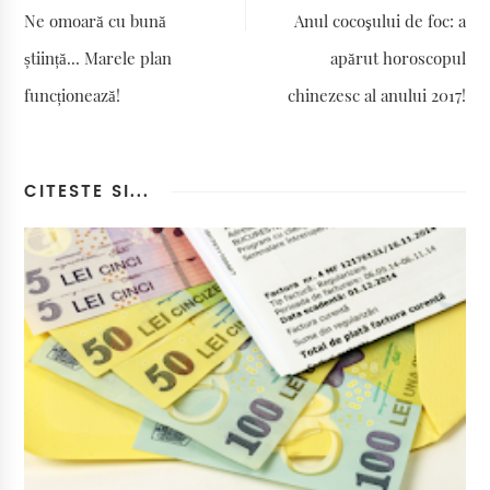
Ne omoară cu bună
Anul cocoşului de foc: a
știință... Marele plan
apărut horoscopul
funcționează!
chinezesc al anului 2017!
CITESTE SI...