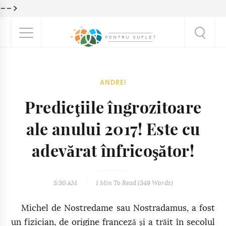
-->
ANDREI
Predicţiile îngrozitoare
ale anului 2017! Este cu
adevărat înfricoşător!
5:30 AM
1 Min
To Read (
349
Words)
Michel de Nostredame sau Nostradamus, a fost
un fizician, de origine franceză şi a trăit în secolul