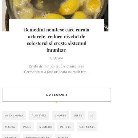
Remediul nemtesc care curata
arterele, reduce nivelul de
colesterol si creste sistemul
imunitar.
5:30 AM
Reteta de mai jos isi are originile in
Germania si a fost utilizata cu mult tim...
CATEGORII
ALEXANDRA
ALIMENTE
ANDREI
DIETE
IA
MARIA
PILDE
REMEDII
RETETE
SANATATE