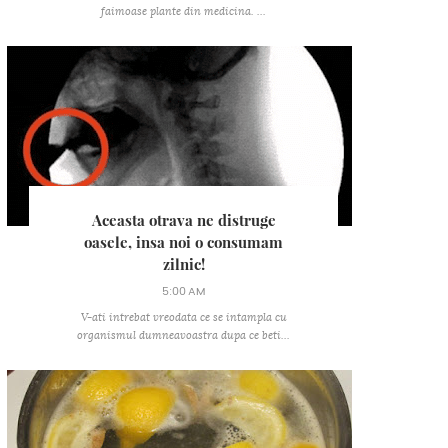
faimoase plante din medicina. ...
Aceasta otrava ne distruge
oasele, insa noi o consumam
zilnic!
5:00 AM
V-ati intrebat vreodata ce se intampla cu
organismul dumneavoastra dupa ce beti...