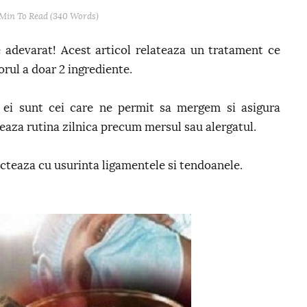
 Min
To Read (
340
Words)
te adevarat! Acest articol relateaza un tratament ce
orul a doar 2 ingrediente.
 ei sunt cei care ne permit sa mergem si asigura
eaza rutina zilnica precum mersul sau alergatul.
fecteaza cu usurinta ligamentele si tendoanele.