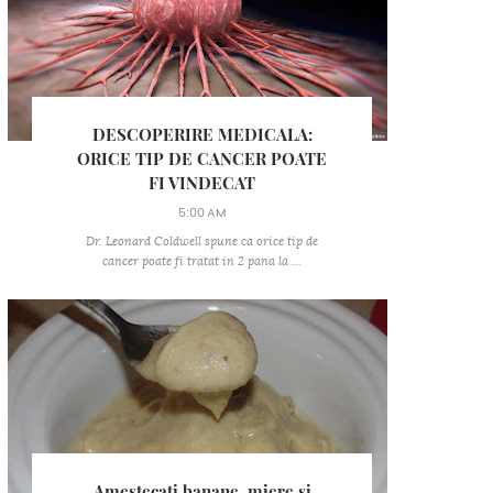
DESCOPERIRE MEDICALA:
ORICE TIP DE CANCER POATE
FI VINDECAT
5:00 AM
Dr. Leonard Coldwell spune ca orice tip de
cancer poate fi tratat in 2 pana la ...
Amestecati banane, miere si