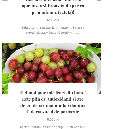
apa: tusea si bronsita dispar ca
prin minune (reteta)!
5:30 AM
Iata o solutie naturala de tratare a tusei si
bronsitei, examinata si confirmata...
Cel mai puternic fruct din lume!
Este plin de antioxidanti si are
de 20 de ori mai multa vitamina
C decat sucul de portocale
5:30 AM
Agrisa Indiana apartine grupului cu cele mai