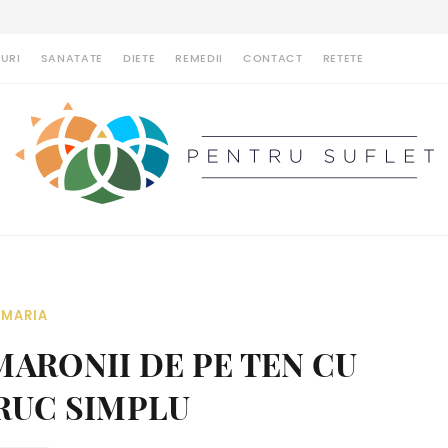
URI
SANATATE
DIETE
REMEDII
CONTACT
RETETE
MARIA
MARONII DE PE TEN CU
RUC SIMPLU