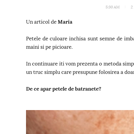
5:30 AM
2
Un articol de
Maria
Petele de culoare inchisa sunt semne de imba
maini si pe picioare.
In continuare iti vom prezenta o metoda simpla
un truc simplu care presupune folosirea a doa
De ce apar petele de batranete?