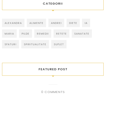
CATEGORII
ALEXANDRA
ALIMENTE
ANDREI
DIETE
IA
MARIA
PILDE
REMEDII
RETETE
SANATATE
SFATURI
SPIRITUALITATE
SUFLET
FEATURED POST
0 COMMENTS