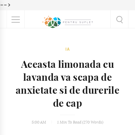
-->
IA
Aceasta limonada cu
lavanda va scapa de
anxietate si de durerile
de cap
5:00 AM
1 Min
To Read (
270
Words)