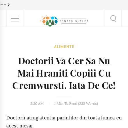
-->
ALIMENTE
Doctorii Va Cer Sa Nu
Mai Hraniti Copiii Cu
Cremwursti. Iata De Ce!
5:30 AM
1 Min
To Read (
285
Words)
Doctorii atrag atentia parintilor din toata lumea cu
acest mesaj: