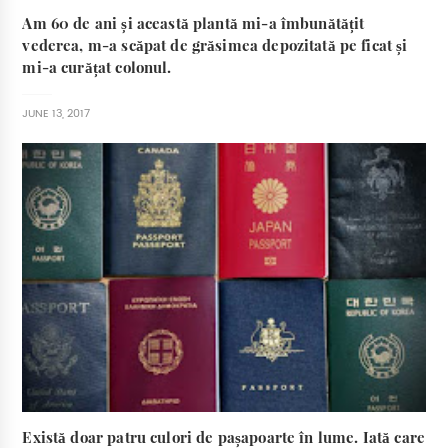
Am 60 de ani și această plantă mi-a îmbunătățit
vederea, m-a scăpat de grăsimea depozitată pe ficat și
mi-a curățat colonul.
JUNE 13, 2017
Există doar patru culori de pașapoarte în lume. Iată care