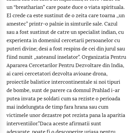
un “breatharian” care poate duce o viata spirituala.
El crede ca este sustinut de o zeita care toarna ,,un
amestec” printr-o palnie in simturile sale. Cazul
sau a fost sustinut de catre un specialist indian, cu
experienta in domeniul cercetarii persoanelor cu
puteri divine; desi a fost respins de cei din jurul sau
fiind numit ,,sateanul inselator”. Organizatia Pentru
Apararea Cercetarilor Pentru Dezvoltare din India,
ai carei cercetatori dezvolta avioane drona,
proiectile balistice intercontinentale si noi tipuri
de bombe, sunt de parere ca domnul Prahlad i-ar
putea invata pe soldati cum sa reziste o perioada
mai indelungata de timp fara hrana sau cum
victimele unor dezastre pot rezista pana la aparitia
interventiilor.”Daca aceste afirmatii sunt
adevarate, poate fi o descoperire uriasa pentru