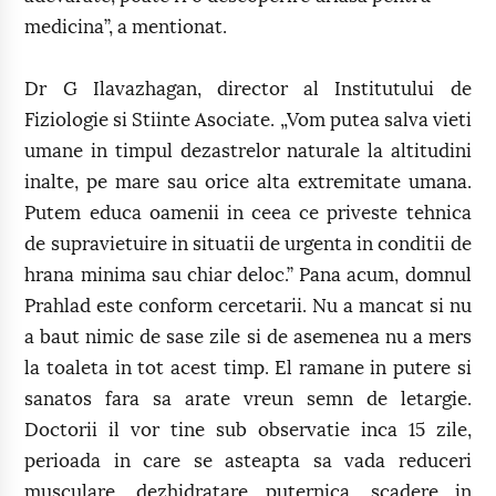
medicina”, a mentionat.
Dr G Ilavazhagan, director al Institutului de
Fiziologie si Stiinte Asociate. „Vom putea salva vieti
umane in timpul dezastrelor naturale la altitudini
inalte, pe mare sau orice alta extremitate umana.
Putem educa oamenii in ceea ce priveste tehnica
de supravietuire in situatii de urgenta in conditii de
hrana minima sau chiar deloc.” Pana acum, domnul
Prahlad este conform cercetarii. Nu a mancat si nu
a baut nimic de sase zile si de asemenea nu a mers
la toaleta in tot acest timp. El ramane in putere si
sanatos fara sa arate vreun semn de letargie.
Doctorii il vor tine sub observatie inca 15 zile,
perioada in care se asteapta sa vada reduceri
musculare, dezhidratare puternica, scadere in