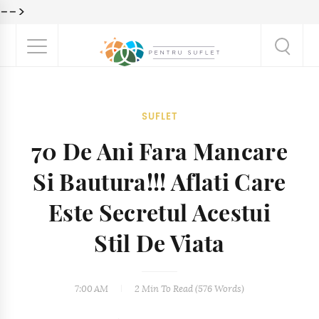
-->
SUFLET
70 De Ani Fara Mancare
Si Bautura!!! Aflati Care
Este Secretul Acestui
Stil De Viata
7:00 AM
2 Min
To Read (
576
Words)