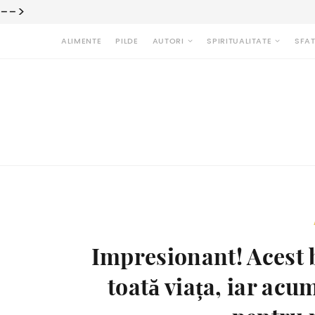
-->
ALIMENTE
PILDE
AUTORI
SPIRITUALITATE
SFAT
Impresionant! Acest 
toată viața, iar acum