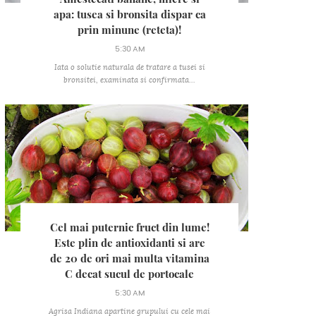
apa: tusea si bronsita dispar ca
prin minune (reteta)!
5:30 AM
Iata o solutie naturala de tratare a tusei si
bronsitei, examinata si confirmata...
Cel mai puternic fruct din lume!
Este plin de antioxidanti si are
de 20 de ori mai multa vitamina
C decat sucul de portocale
5:30 AM
Agrisa Indiana apartine grupului cu cele mai