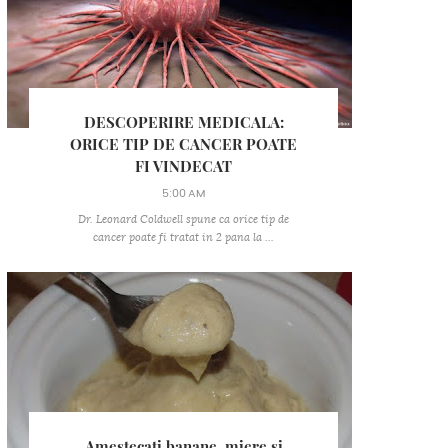
DESCOPERIRE MEDICALA:
ORICE TIP DE CANCER POATE
FI VINDECAT
5:00 AM
Dr. Leonard Coldwell spune ca orice tip de
cancer poate fi tratat in 2 pana la ...
Amestecati banane, miere si