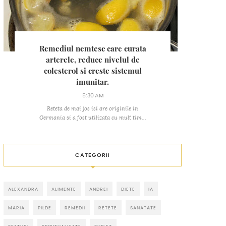
Remediul nemtesc care curata
arterele, reduce nivelul de
colesterol si creste sistemul
imunitar.
5:30 AM
Reteta de mai jos isi are originile in
Germania si a fost utilizata cu mult tim...
CATEGORII
ALEXANDRA
ALIMENTE
ANDREI
DIETE
IA
MARIA
PILDE
REMEDII
RETETE
SANATATE