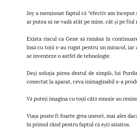
Joy a menționat faptul că “efectiv am început
ar putea să ne vadă atât pe mine, cât și pe fiul
Exista riscul ca Gene să rămână în continuar
însă cu toții s-au rugat pentru un miracol, iar
se inventeze o astfel de tehnologie.
Deși soluția părea destul de simplă, lui Purd
conectat la aparat, ceva inimaginabil s-a prod
Vă puteți imagina cu toții câtă emoție au resimț
Viața poate fi foarte grea uneori, mai ales dacă 
în primul rând pentru faptul că ești sănătos.