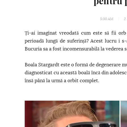
pentru 
5:30 AM
2
Ți-ai imaginat vreodată cum este să fii orb
perioadă lungă de suferință? Acest lucru i s
Bucuria sa a fost incomensurabilă la vederea soț
Boala Stargardt este o formă de degenerare mus
diagnosticat cu această boală încă din adolesc
însă până la urmă a orbit complet.