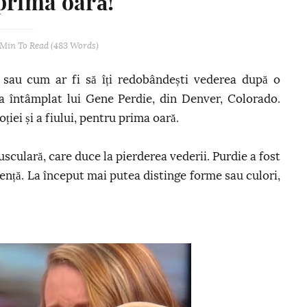
prima oară!
 Min
To Read (
483
Words)
 sau cum ar fi să îți redobândești vederea după o
-a întâmplat lui Gene Perdie, din Denver, Colorado.
iei și a fiului, pentru prima oară.
culară, care duce la pierderea vederii. Purdie a fost
ență. La început mai putea distinge forme sau culori,