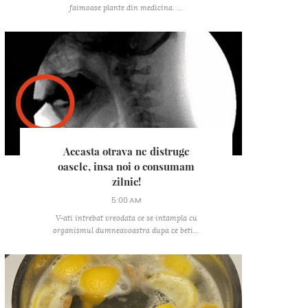
faimoase plante din medicina. ...
Aceasta otrava ne distruge
oasele, insa noi o consumam
zilnic!
5:00 AM
V-ati intrebat vreodata ce se intampla cu
organismul dumneavoastra dupa ce beti...