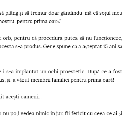
 să plâng și să tremur doar gândindu-mă că soțul meu
 nostru, pentru prima oară.”
e orb, pentru că procedura putea să nu funcționeze,
 acesta s-a produs. Gene spune că a așteptat 15 ani să
ie i s-a implantat un ochi proestetic. După ce a fost
us, și-a văzut membrii familiei pentru prima oară!
it acești oameni...
nu poți vedea nimic în jur, fii fericit cu ceea ce ai și