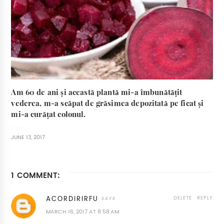
Am 60 de ani și această plantă mi-a îmbunătățit
vederea, m-a scăpat de grăsimea depozitată pe ficat și
mi-a curățat colonul.
JUNE 13, 2017
1 COMMENT:
DELETE
REPLY
ACORDIRIRFU
MARCH 16, 2017 AT 8:58 AM