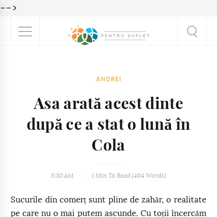
-->
ANDREI
Asa arată acest dinte
după ce a stat o lună în
Cola
5:30 AM
1 Min
To Read (
404
Words)
Sucurile din comerț sunt pline de zahăr, o realitate
pe care nu o mai putem ascunde. Cu toții încercăm