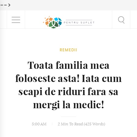
-->
REMEDII
Toata familia mea
foloseste asta! Iata cum
scapi de riduri fara sa
mergi la medic!
5:00 AM
2 Min
To Read (
425
Words)