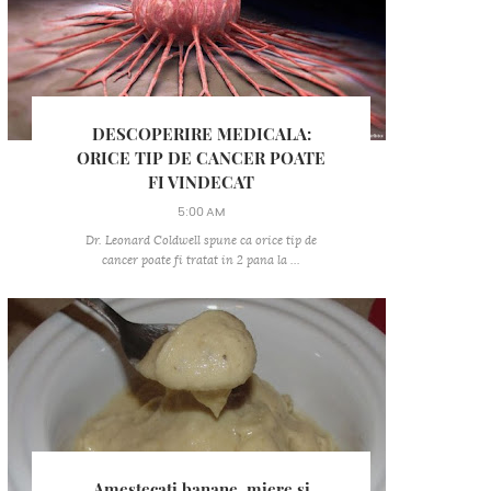
DESCOPERIRE MEDICALA:
ORICE TIP DE CANCER POATE
FI VINDECAT
5:00 AM
Dr. Leonard Coldwell spune ca orice tip de
cancer poate fi tratat in 2 pana la ...
Amestecati banane, miere si