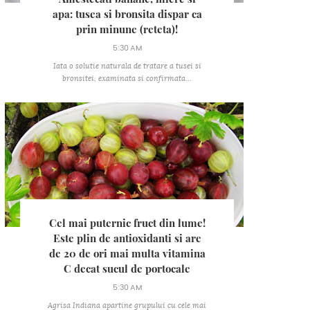
apa: tusea si bronsita dispar ca
prin minune (reteta)!
5:30 AM
Iata o solutie naturala de tratare a tusei si
bronsitei, examinata si confirmata...
Cel mai puternic fruct din lume!
Este plin de antioxidanti si are
de 20 de ori mai multa vitamina
C decat sucul de portocale
5:30 AM
Agrisa Indiana apartine grupului cu cele mai