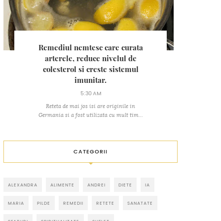
Remediul nemtesc care curata
arterele, reduce nivelul de
colesterol si creste sistemul
imunitar.
5:30 AM
Reteta de mai jos isi are originile in
Germania si a fost utilizata cu mult tim...
CATEGORII
ALEXANDRA
ALIMENTE
ANDREI
DIETE
IA
MARIA
PILDE
REMEDII
RETETE
SANATATE