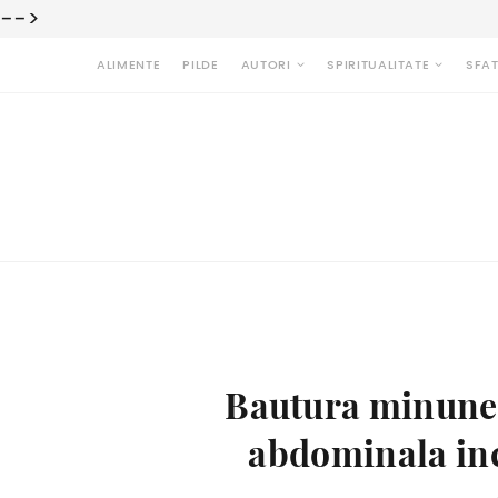
-->
ALIMENTE
PILDE
AUTORI
SPIRITUALITATE
SFAT
Bautura minune 
abdominala inc