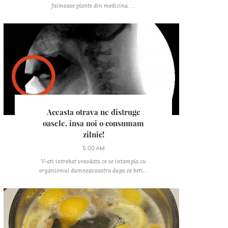
faimoase plante din medicina. ...
Aceasta otrava ne distruge
oasele, insa noi o consumam
zilnic!
5:00 AM
V-ati intrebat vreodata ce se intampla cu
organismul dumneavoastra dupa ce beti...