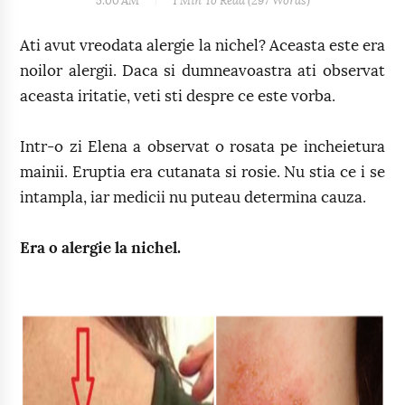
5:00 AM
1 Min
To Read (
297
Words)
Ati avut vreodata alergie la nichel? Aceasta este era
noilor alergii. Daca si dumneavoastra ati observat
aceasta iritatie, veti sti despre ce este vorba.
Intr-o zi Elena a observat o rosata pe incheietura
mainii. Eruptia era cutanata si rosie. Nu stia ce i se
intampla, iar medicii nu puteau determina cauza.
Era o alergie la nichel.