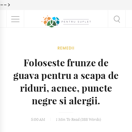
-->
REMEDII
Foloseste frunze de
guava pentru a scapa de
riduri, acnee, puncte
negre si alergii.
5:00 AM
1 Min
To Read (
388
Words)