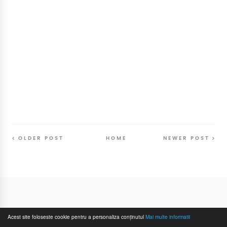
OLDER POST
HOME
NEWER POST
Follow
@SunriseSunsetBlog
Acest site foloseste cookie pentru a personaliza conținutul
Mai multe informatii