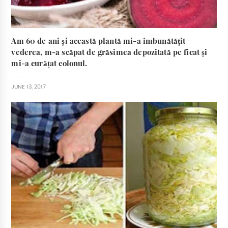
Am 60 de ani și această plantă mi-a îmbunătățit
vederea, m-a scăpat de grăsimea depozitată pe ficat și
mi-a curățat colonul.
JUNE 13, 2017