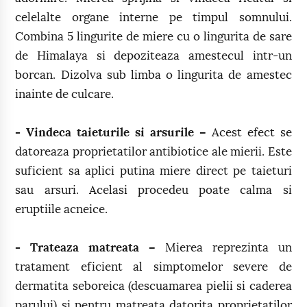
celelalte organe interne pe timpul somnului.
Combina 5 lingurite de miere cu o lingurita de sare
de Himalaya si depoziteaza amestecul intr-un
borcan. Dizolva sub limba o lingurita de amestec
inainte de culcare.
- Vindeca taieturile si arsurile –
Acest efect se
datoreaza proprietatilor antibiotice ale mierii. Este
suficient sa aplici putina miere direct pe taieturi
sau arsuri. Acelasi procedeu poate calma si
eruptiile acneice.
- Trateaza matreata –
Mierea reprezinta un
tratament eficient al simptomelor severe de
dermatita seboreica (descuamarea pielii si caderea
parului) si pentru matreata datorita proprietatilor