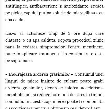
antifungice, antibacteriene si antioxidante. Freaca
pe pielea capului putina solutie de miere diluata cu
apa calda.
Las-o sa actioneze timp de 3 ore dupa care
clateste-o cu apa calduta. Repeta procedeul zilnic
pana la cedarea simptomelor. Pentru mentinere,
pune in aplicare tratamentul in continuare o data
pe saptamana.
- Incurajeaza arderea grasimilor –
Consumul unei
linguri de miere inainte de culcare poate grabi
arderea grasimilor, deoarece mierea accelereaza
metabolismul si reduce hormonii de stres in timpul
somnului. In acest scop, mierea poate fi combinata
cu scortisoara pentru a obtine un ceai detoxifiant.