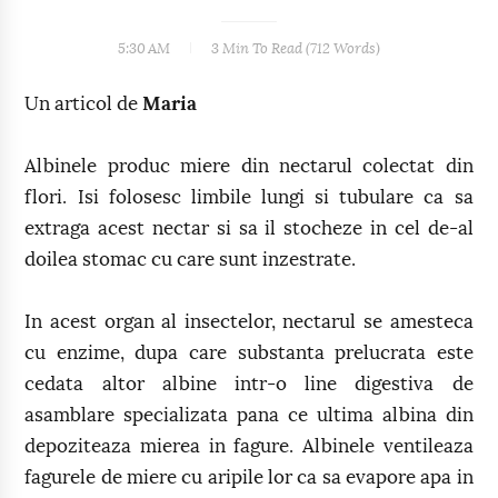
5:30 AM
3 Min
To Read (
712
Words)
Un articol de
Maria
Albinele produc miere din nectarul colectat din
flori. Isi folosesc limbile lungi si tubulare ca sa
extraga acest nectar si sa il stocheze in cel de-al
doilea stomac cu care sunt inzestrate.
In acest organ al insectelor, nectarul se amesteca
cu enzime, dupa care substanta prelucrata este
cedata altor albine intr-o line digestiva de
asamblare specializata pana ce ultima albina din
depoziteaza mierea in fagure. Albinele ventileaza
fagurele de miere cu aripile lor ca sa evapore apa in