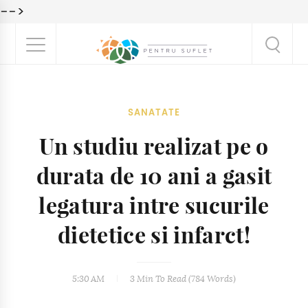
-->
SANATATE
Un studiu realizat pe o
durata de 10 ani a gasit
legatura intre sucurile
dietetice si infarct!
5:30 AM
3 Min
To Read (
784
Words)