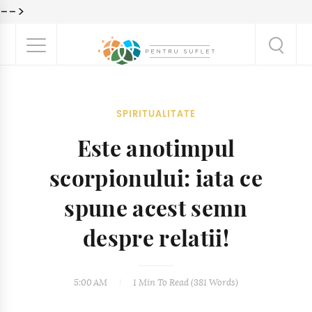
-->
SPIRITUALITATE
Este anotimpul
scorpionului: iata ce
spune acest semn
despre relatii!
5:00 AM
1 Min
To Read (
381
Words)