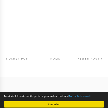
OLDER POST
HOME
NEWER POST
Follow
@SunriseSunsetBlog
Acest site foloseste cookie pentru a personaliza conținutul
Mai multe informatii
All Rights Reserved
Pentru Suflet
- 2016
Am inteles!