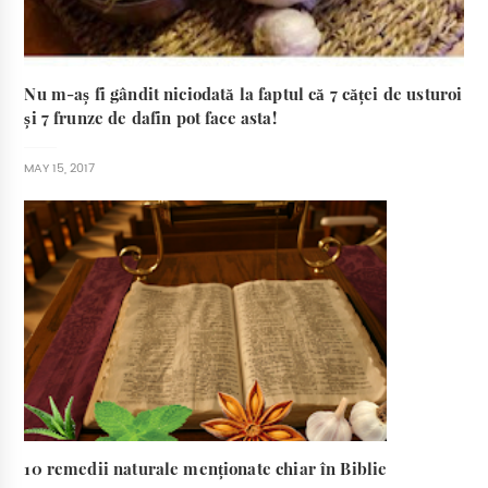
Nu m-aș fi gândit niciodată la faptul că 7 căței de usturoi
și 7 frunze de dafin pot face asta!
MAY 15, 2017
10 remedii naturale menționate chiar în Biblie