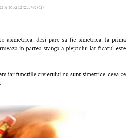
 Min
To Read (
251
Words)
e asimetrica, desi pare sa fie simetrica, la prima
meaza in partea stanga a pieptului iar ficatul este
ers iar functiile creierului nu sunt simetrice, ceea ce
.