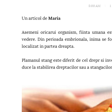
5:00 AM
1
Un articol de
Maria
Asemeni oricarui organism, fiinta umana est
vedere. Din perioada embrionala, inima se for
localizat in partea dreapta.
Plamanul stang este diferit de cel drepr si inv
duce la stabilirea dreptacilor sau a stangacilor