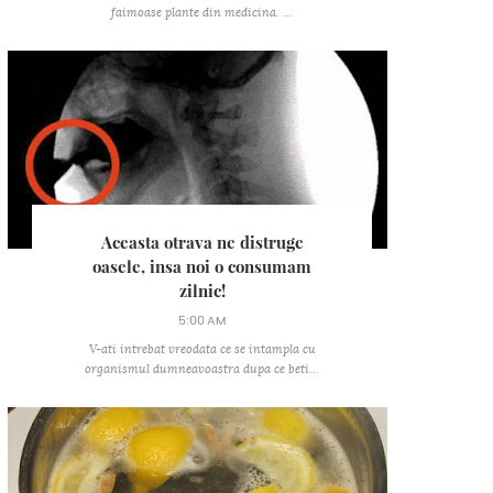
faimoase plante din medicina. ...
Aceasta otrava ne distruge
oasele, insa noi o consumam
zilnic!
5:00 AM
V-ati intrebat vreodata ce se intampla cu
organismul dumneavoastra dupa ce beti...