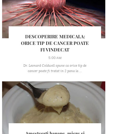
DESCOPERIRE MEDICALA:
ORICE TIP DE CANCER POATE
FI VINDECAT
5:00 AM
Dr. Leonard Coldwell spune ca orice tip de
cancer poate fi tratat in 2 pana la ...
Amestecati banane, miere si