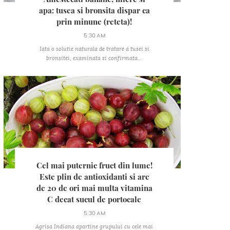
apa: tusea si bronsita dispar ca
prin minune (reteta)!
5:30 AM
Iata o solutie naturala de tratare a tusei si
bronsitei, examinata si confirmata...
Cel mai puternic fruct din lume!
Este plin de antioxidanti si are
de 20 de ori mai multa vitamina
C decat sucul de portocale
5:30 AM
Agrisa Indiana apartine grupului cu cele mai