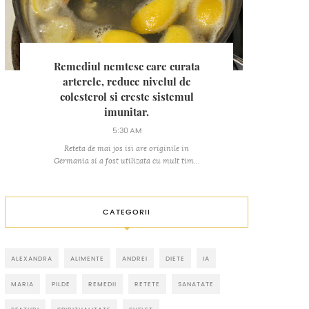
Remediul nemtesc care curata
arterele, reduce nivelul de
colesterol si creste sistemul
imunitar.
5:30 AM
Reteta de mai jos isi are originile in
Germania si a fost utilizata cu mult tim...
CATEGORII
ALEXANDRA
ALIMENTE
ANDREI
DIETE
IA
MARIA
PILDE
REMEDII
RETETE
SANATATE