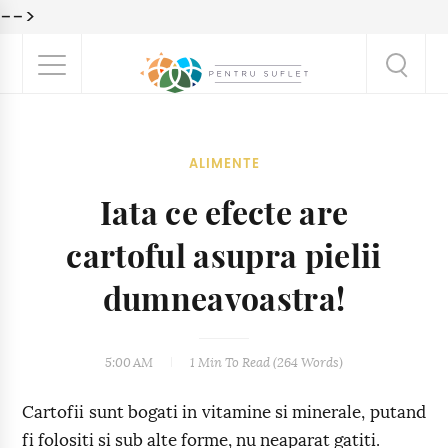
-->
ALIMENTE
Iata ce efecte are
cartoful asupra pielii
dumneavoastra!
5:00 AM
1 Min
To Read (
264
Words)
Cartofii sunt bogati in vitamine si minerale, putand
fi folositi si sub alte forme, nu neaparat gatiti.