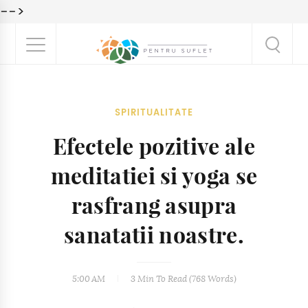
-->
SPIRITUALITATE
Efectele pozitive ale
meditatiei si yoga se
rasfrang asupra
sanatatii noastre.
5:00 AM
3 Min
To Read (
768
Words)