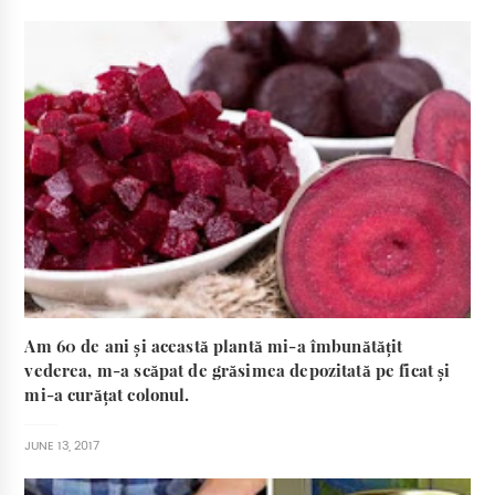
Am 60 de ani și această plantă mi-a îmbunătățit
vederea, m-a scăpat de grăsimea depozitată pe ficat și
mi-a curățat colonul.
JUNE 13, 2017