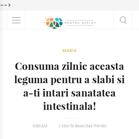
-->
MARIA
Consuma zilnic aceasta
leguma pentru a slabi si
a-ti intari sanatatea
intestinala!
5:00 AM
1 Min
To Read (
344
Words)