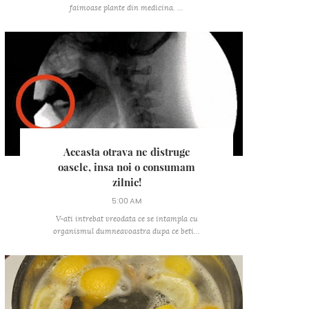
faimoase plante din medicina. ...
Aceasta otrava ne distruge
oasele, insa noi o consumam
zilnic!
5:00 AM
V-ati intrebat vreodata ce se intampla cu
organismul dumneavoastra dupa ce beti...