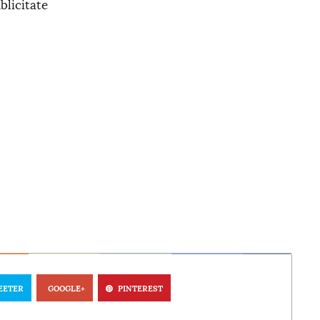
blicitate
EETER
GOOGLE+
PINTEREST