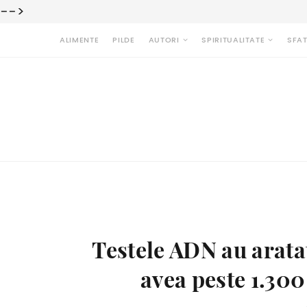
-->
ALIMENTE
PILDE
AUTORI
SPIRITUALITATE
SFAT
Testele ADN au arata
avea peste 1.300