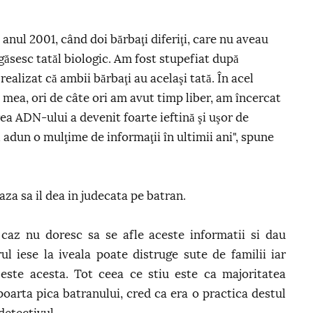
n anul 2001, când doi bărbaţi diferiţi, care nu aveau
găsesc tatăl biologic. Am fost stupefiat după
ealizat că ambii bărbaţi au acelaşi tată. În acel
mea, ori de câte ori am avut timp liber, am încercat
rea ADN-ului a devenit foarte ieftină şi uşor de
ă adun o mulţime de informaţii în ultimii ani", spune
aza sa il dea in judecata pe batran.
 caz nu doresc sa se afle aceste informatii si dau
ul iese la iveala poate distruge sute de familii iar
 este acesta. Tot ceea ce stiu este ca majoritatea
poarta pica batranului, cred ca era o practica destul