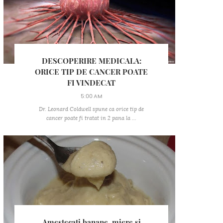
DESCOPERIRE MEDICALA:
ORICE TIP DE CANCER POATE
FI VINDECAT
5:00 AM
Dr. Leonard Coldwell spune ca orice tip de
cancer poate fi tratat in 2 pana la ...
Amestecati banane, miere si