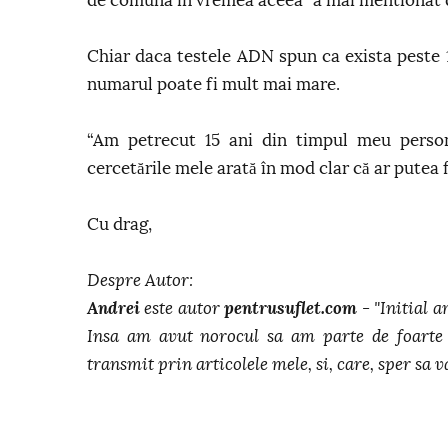
de comuna in vremea aceea” a mai mentionat d
Chiar daca testele ADN spun ca exista peste 1
numarul poate fi mult mai mare.
“Am petrecut 15 ani din timpul meu person
cercetările mele arată în mod clar că ar putea f
Cu drag,
Despre Autor:
Andrei
este autor
pentrusuflet.com
- "Initial a
Insa am avut norocul sa am parte de foarte 
transmit prin articolele mele, si, care, sper sa va