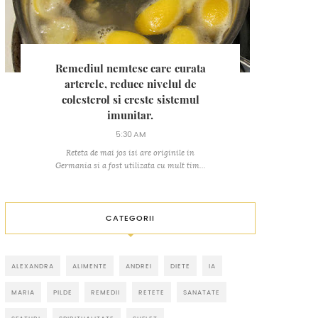
Remediul nemtesc care curata
arterele, reduce nivelul de
colesterol si creste sistemul
imunitar.
5:30 AM
Reteta de mai jos isi are originile in
Germania si a fost utilizata cu mult tim...
CATEGORII
ALEXANDRA
ALIMENTE
ANDREI
DIETE
IA
MARIA
PILDE
REMEDII
RETETE
SANATATE