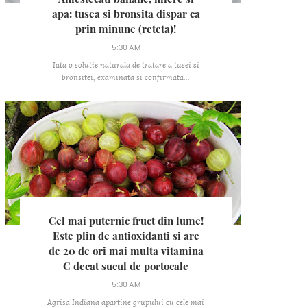
apa: tusea si bronsita dispar ca
prin minune (reteta)!
5:30 AM
Iata o solutie naturala de tratare a tusei si
bronsitei, examinata si confirmata...
Cel mai puternic fruct din lume!
Este plin de antioxidanti si are
de 20 de ori mai multa vitamina
C decat sucul de portocale
5:30 AM
Agrisa Indiana apartine grupului cu cele mai