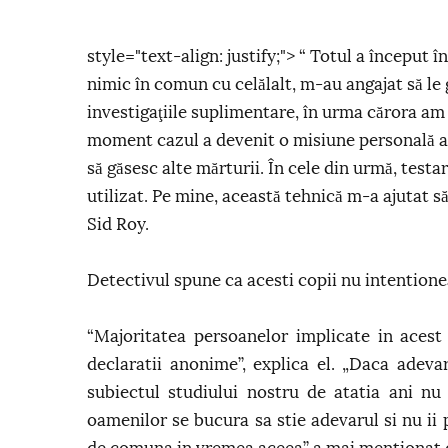
style="text-align: justify;"> “ Totul a început î
nimic în comun cu celălalt, m-au angajat să le 
investigaţiile suplimentare, în urma cărora am r
moment cazul a devenit o misiune personală a 
să găsesc alte mărturii. În cele din urmă, testa
utilizat. Pe mine, această tehnică m-a ajutat s
Sid Roy.
Detectivul spune ca acesti copii nu intentione
“Majoritatea persoanelor implicate in acest
declaratii anonime”, explica el. „Daca adevar
subiectul studiului nostru de atatia ani nu
oamenilor se bucura sa stie adevarul si nu ii 