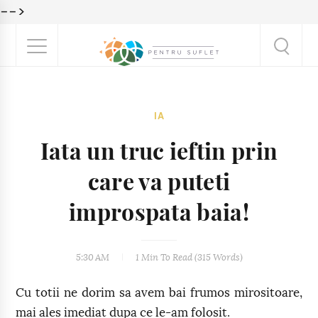
-->
IA
Iata un truc ieftin prin
care va puteti
improspata baia!
5:30 AM
1 Min
To Read (
315
Words)
Cu totii ne dorim sa avem bai frumos mirositoare,
mai ales imediat dupa ce le-am folosit.