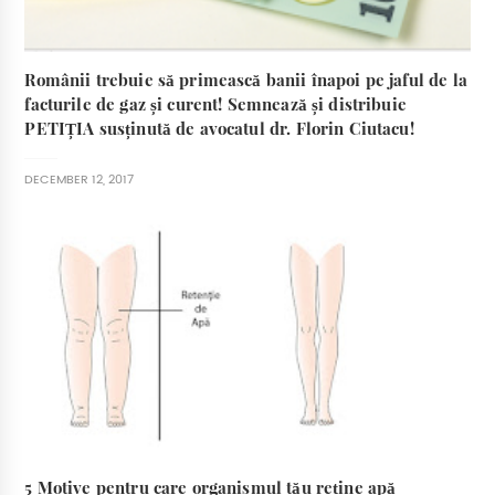
Românii trebuie să primească banii înapoi pe jaful de la
facturile de gaz și curent! Semnează și distribuie
PETIȚIA susținută de avocatul dr. Florin Ciutacu!
DECEMBER 12, 2017
5 Motive pentru care organismul tău reține apă